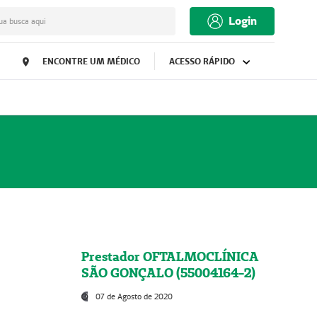
Login
ua busca aqui
ENCONTRE UM MÉDICO
ACESSO RÁPIDO
Prestador OFTALMOCLÍNICA
SÃO GONÇALO (55004164-2)
07 de Agosto de 2020