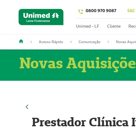
0800 970 9087
SAC
Unimed - LF
Cliente
Rec
Acesso Rápido
Comunicação
Novas Aquis
Novas Aquisiçõe
Prestador Clínica 