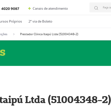
Faça s
Canais de atendimento
4020 9087
ursos Próprios
2º via de Boleto
ições
Prestador Clínica Itaipú Ltda (51004348-2)
s
Itaipú Ltda (51004348-2)