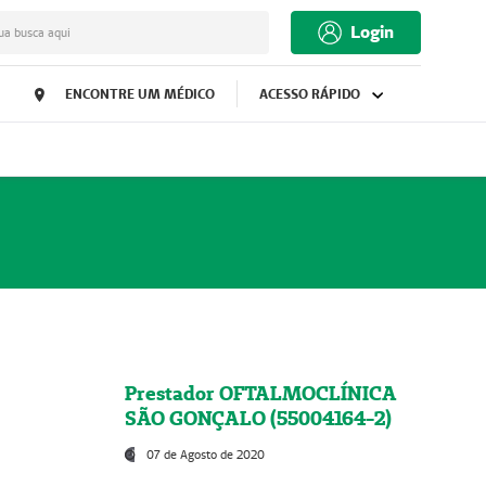
Login
ua busca aqui
ENCONTRE UM MÉDICO
ACESSO RÁPIDO
Prestador OFTALMOCLÍNICA
SÃO GONÇALO (55004164-2)
07 de Agosto de 2020