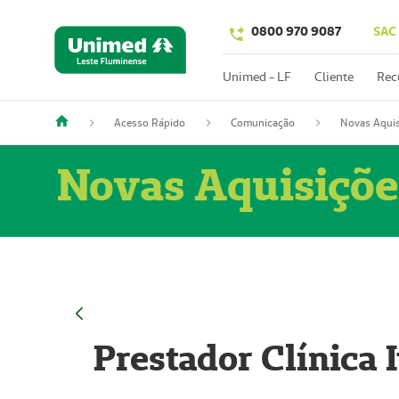
0800 970 9087
SAC
Unimed - LF
Cliente
Rec
Acesso Rápido
Comunicação
Novas Aquis
Novas Aquisiçõe
Prestador Clínica 