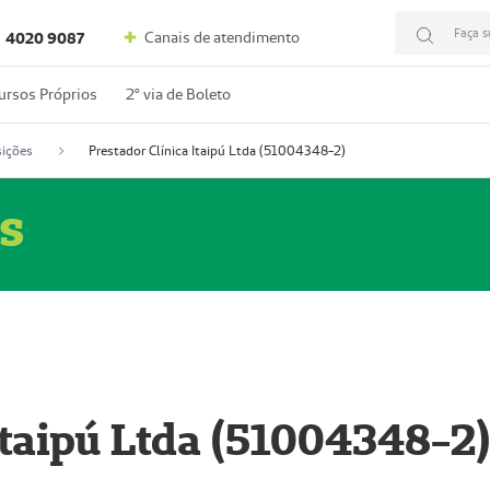
Faça s
Canais de atendimento
4020 9087
ursos Próprios
2º via de Boleto
ições
Prestador Clínica Itaipú Ltda (51004348-2)
s
Itaipú Ltda (51004348-2)