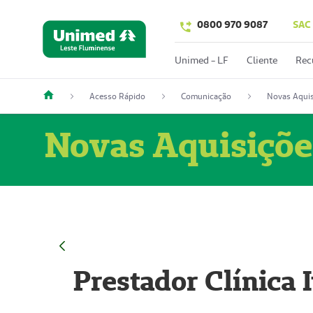
0800 970 9087
SAC
Unimed - LF
Cliente
Rec
Acesso Rápido
Comunicação
Novas Aquis
Novas Aquisiçõe
Prestador Clínica 