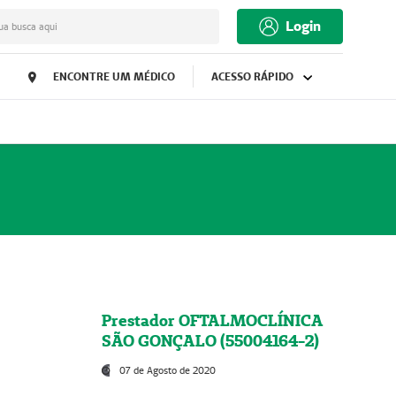
Login
ua busca aqui
ENCONTRE UM MÉDICO
ACESSO RÁPIDO
Prestador OFTALMOCLÍNICA
SÃO GONÇALO (55004164-2)
07 de Agosto de 2020