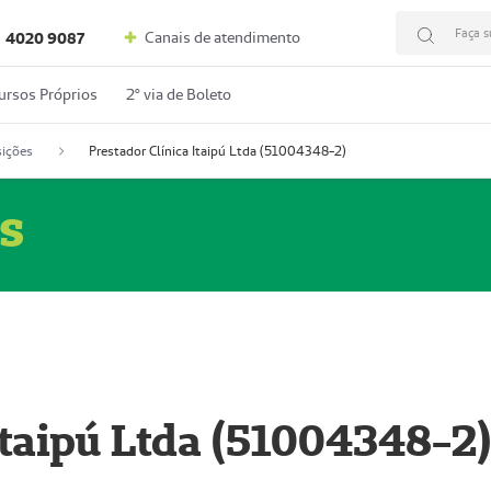
Faça s
Canais de atendimento
4020 9087
ursos Próprios
2º via de Boleto
ições
Prestador Clínica Itaipú Ltda (51004348-2)
s
Itaipú Ltda (51004348-2)