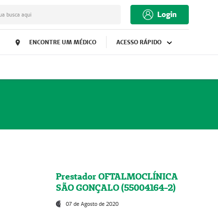
Login
ua busca aqui
ENCONTRE UM MÉDICO
ACESSO RÁPIDO
Prestador OFTALMOCLÍNICA
SÃO GONÇALO (55004164-2)
07 de Agosto de 2020