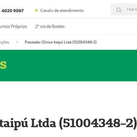
Faça s
Canais de atendimento
4020 9087
ursos Próprios
2º via de Boleto
ições
Prestador Clínica Itaipú Ltda (51004348-2)
s
Itaipú Ltda (51004348-2)