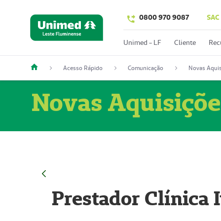
0800 970 9087
SAC
Unimed - LF
Cliente
Rec
Acesso Rápido
Comunicação
Novas Aquis
Novas Aquisiçõe
Prestador Clínica 