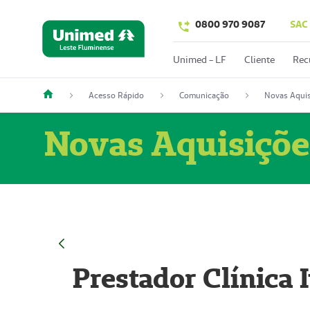
0800 970 9087
SAC
Unimed - LF
Cliente
Rec
Acesso Rápido
Comunicação
Novas Aquis
Novas Aquisiçõe
Prestador Clínica 