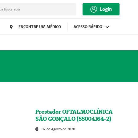
Login
ua busca aqui
ENCONTRE UM MÉDICO
ACESSO RÁPIDO
Prestador OFTALMOCLÍNICA
SÃO GONÇALO (55004164-2)
07 de Agosto de 2020