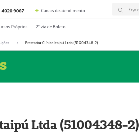
Faça s
Canais de atendimento
4020 9087
ursos Próprios
2º via de Boleto
ições
Prestador Clínica Itaipú Ltda (51004348-2)
s
Itaipú Ltda (51004348-2)