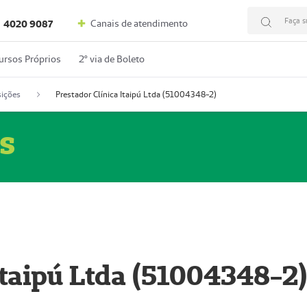
Faça s
Canais de atendimento
4020 9087
ursos Próprios
2º via de Boleto
ições
Prestador Clínica Itaipú Ltda (51004348-2)
s
Itaipú Ltda (51004348-2)