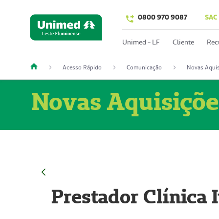
0800 970 9087
SAC
Unimed - LF
Cliente
Rec
Acesso Rápido
Comunicação
Novas Aquis
Novas Aquisiçõe
Prestador Clínica 