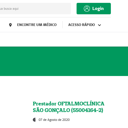
Login
ua busca aqui
ENCONTRE UM MÉDICO
ACESSO RÁPIDO
Prestador OFTALMOCLÍNICA
SÃO GONÇALO (55004164-2)
07 de Agosto de 2020