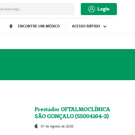
Login
ua busca aqui
ENCONTRE UM MÉDICO
ACESSO RÁPIDO
Prestador OFTALMOCLÍNICA
SÃO GONÇALO (55004164-2)
07 de Agosto de 2020