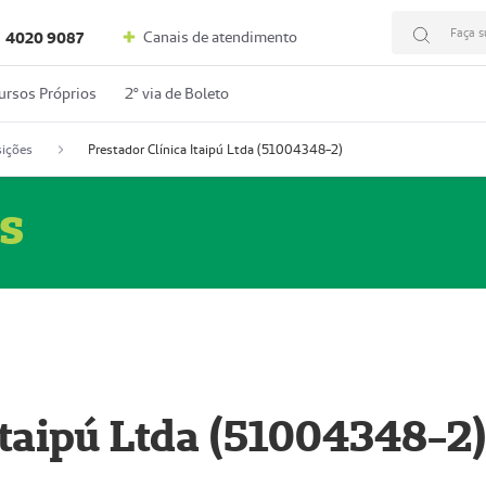
Faça s
Canais de atendimento
4020 9087
ursos Próprios
2º via de Boleto
ições
Prestador Clínica Itaipú Ltda (51004348-2)
s
Itaipú Ltda (51004348-2)