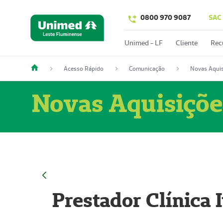
0800 970 9087
SAC
Unimed - LF
Cliente
Rec
Acesso Rápido
Comunicação
Novas Aquis
Novas Aquisiçõe
Prestador Clínica 