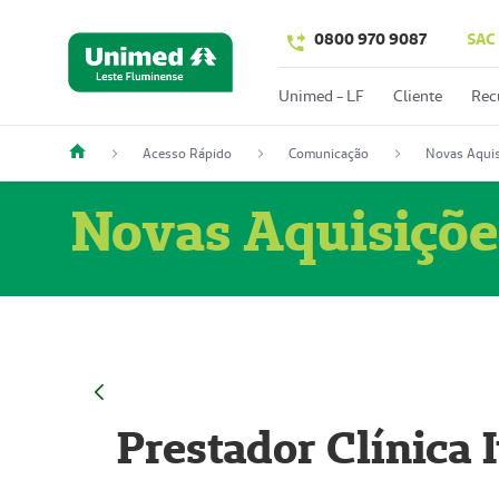
0800 970 9087
SAC
Unimed - LF
Cliente
Rec
Acesso Rápido
Comunicação
Novas Aquis
Novas Aquisiçõe
Prestador Clínica 