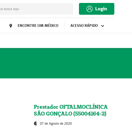
Login
ua busca aqui
ENCONTRE UM MÉDICO
ACESSO RÁPIDO
Prestador OFTALMOCLÍNICA
SÃO GONÇALO (55004164-2)
07 de Agosto de 2020