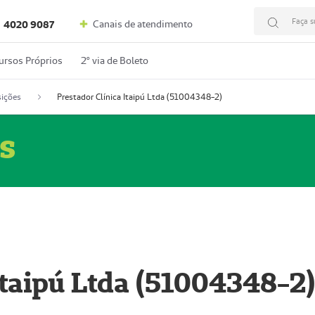
Faça s
Canais de atendimento
4020 9087
ursos Próprios
2º via de Boleto
ições
Prestador Clínica Itaipú Ltda (51004348-2)
s
Itaipú Ltda (51004348-2)