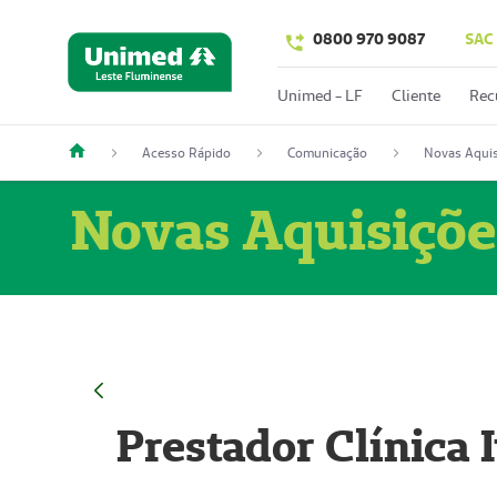
0800 970 9087
SAC
Unimed - LF
Cliente
Rec
Acesso Rápido
Comunicação
Novas Aquis
Novas Aquisiçõe
Prestador Clínica 