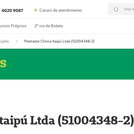
Faça s
Canais de atendimento
4020 9087
ursos Próprios
2º via de Boleto
ições
Prestador Clínica Itaipú Ltda (51004348-2)
s
Itaipú Ltda (51004348-2)