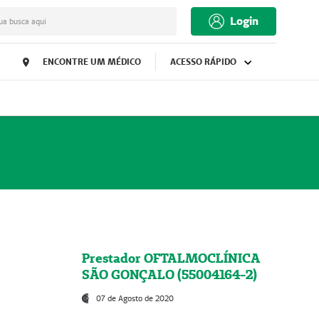
Login
ua busca aqui
ENCONTRE UM MÉDICO
ACESSO RÁPIDO
Prestador OFTALMOCLÍNICA
SÃO GONÇALO (55004164-2)
07 de Agosto de 2020