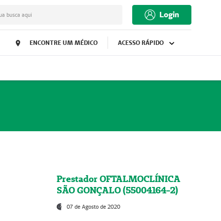
Login
ua busca aqui
ENCONTRE UM MÉDICO
ACESSO RÁPIDO
Prestador OFTALMOCLÍNICA
SÃO GONÇALO (55004164-2)
07 de Agosto de 2020