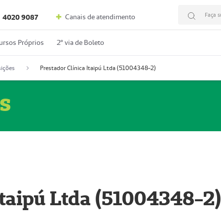
Faça s
Canais de atendimento
4020 9087
ursos Próprios
2º via de Boleto
ições
Prestador Clínica Itaipú Ltda (51004348-2)
s
Itaipú Ltda (51004348-2)