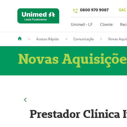
0800 970 9087
SAC
Unimed - LF
Cliente
Rec
Acesso Rápido
Comunicação
Novas Aquis
Novas Aquisiçõe
Prestador Clínica 