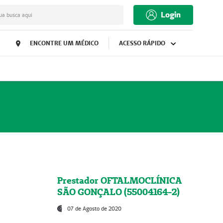
Login
ua busca aqui
ENCONTRE UM MÉDICO
ACESSO RÁPIDO
Prestador OFTALMOCLÍNICA
SÃO GONÇALO (55004164-2)
07 de Agosto de 2020