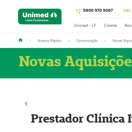
0800 970 9087
SAC
Unimed - LF
Cliente
Rec
Acesso Rápido
Comunicação
Novas Aquis
Novas Aquisiçõe
Prestador Clínica 