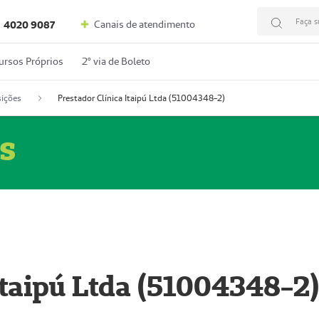
Faça s
Canais de atendimento
4020 9087
ursos Próprios
2º via de Boleto
ições
Prestador Clínica Itaipú Ltda (51004348-2)
s
Itaipú Ltda (51004348-2)