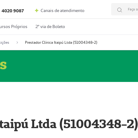
Faça s
Canais de atendimento
4020 9087
ursos Próprios
2º via de Boleto
ições
Prestador Clínica Itaipú Ltda (51004348-2)
s
Itaipú Ltda (51004348-2)