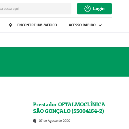
Login
ua busca aqui
ENCONTRE UM MÉDICO
ACESSO RÁPIDO
Prestador OFTALMOCLÍNICA
SÃO GONÇALO (55004164-2)
07 de Agosto de 2020