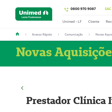
0800 970 9087
SAC
Unimed - LF
Cliente
Rec
Acesso Rápido
Comunicação
Novas Aquis
Novas Aquisiçõe
Prestador Clínica 