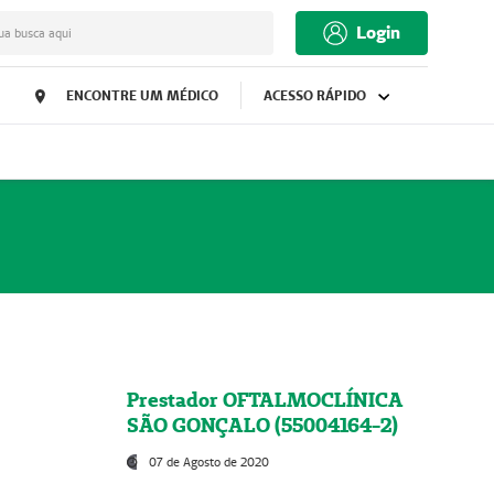
Login
ua busca aqui
ENCONTRE UM MÉDICO
ACESSO RÁPIDO
Prestador OFTALMOCLÍNICA
SÃO GONÇALO (55004164-2)
07 de Agosto de 2020