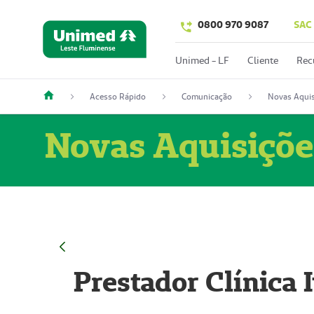
0800 970 9087
SAC
Unimed - LF
Cliente
Rec
Acesso Rápido
Comunicação
Novas Aquis
Novas Aquisiçõe
Prestador Clínica 