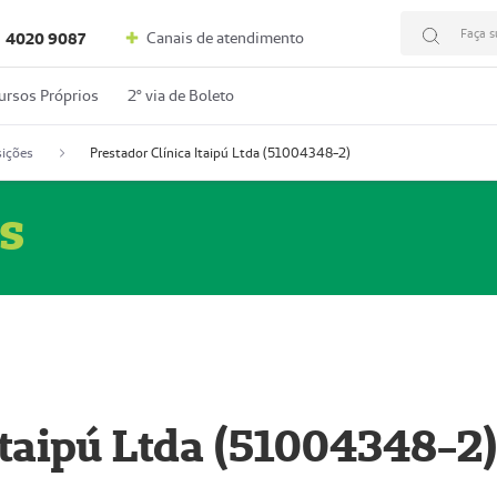
Faça s
Canais de atendimento
4020 9087
ursos Próprios
2º via de Boleto
ições
Prestador Clínica Itaipú Ltda (51004348-2)
s
Itaipú Ltda (51004348-2)