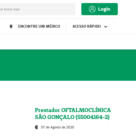
Login
ua busca aqui
ENCONTRE UM MÉDICO
ACESSO RÁPIDO
Prestador OFTALMOCLÍNICA
SÃO GONÇALO (55004164-2)
07 de Agosto de 2020