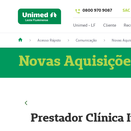
0800 970 9087
SAC
Unimed - LF
Cliente
Rec
Acesso Rápido
Comunicação
Novas Aquis
Novas Aquisiçõe
Prestador Clínica 