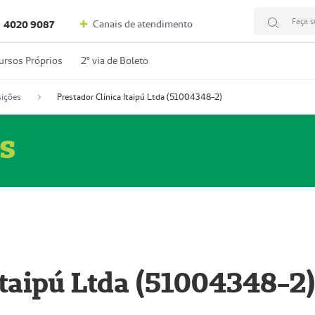
Faça s
Canais de atendimento
4020 9087
ursos Próprios
2º via de Boleto
ições
Prestador Clínica Itaipú Ltda (51004348-2)
s
Itaipú Ltda (51004348-2)