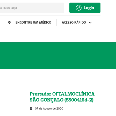
Login
ua busca aqui
ENCONTRE UM MÉDICO
ACESSO RÁPIDO
Prestador OFTALMOCLÍNICA
SÃO GONÇALO (55004164-2)
07 de Agosto de 2020