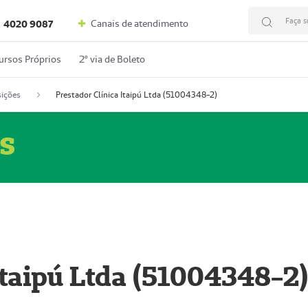
Faça s
Canais de atendimento
4020 9087
ursos Próprios
2º via de Boleto
ições
Prestador Clínica Itaipú Ltda (51004348-2)
s
Itaipú Ltda (51004348-2)