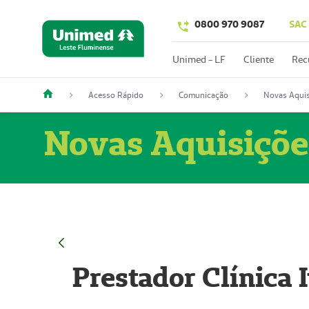
0800 970 9087
SAC
Unimed - LF
Cliente
Rec
Acesso Rápido
Comunicação
Novas Aquis
Novas Aquisiçõe
Prestador Clínica 