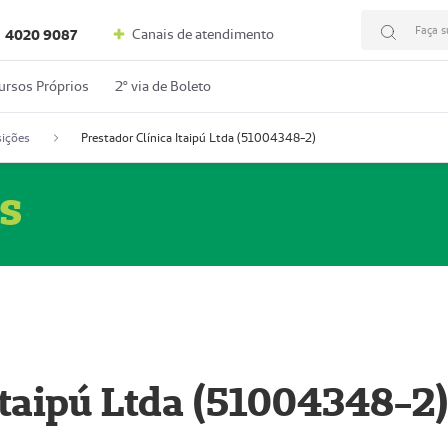
Faça s
Canais de atendimento
4020 9087
ursos Próprios
2º via de Boleto
ições
Prestador Clínica Itaipú Ltda (51004348-2)
s
Itaipú Ltda (51004348-2)