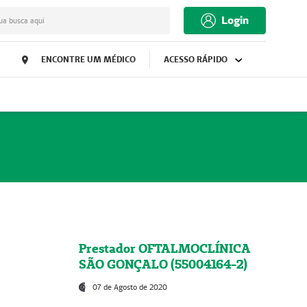
Login
ua busca aqui
ENCONTRE UM MÉDICO
ACESSO RÁPIDO
Prestador OFTALMOCLÍNICA
SÃO GONÇALO (55004164-2)
07 de Agosto de 2020