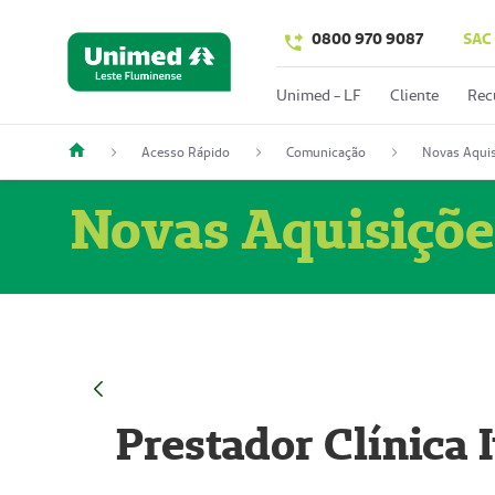
0800 970 9087
SAC
Unimed - LF
Cliente
Rec
Acesso Rápido
Comunicação
Novas Aquis
Novas Aquisiçõe
Prestador Clínica 