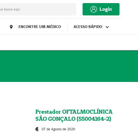
Login
ua busca aqui
ENCONTRE UM MÉDICO
ACESSO RÁPIDO
Prestador OFTALMOCLÍNICA
SÃO GONÇALO (55004164-2)
07 de Agosto de 2020