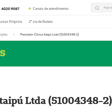
Faça s
Canais de atendimento
4020 9087
ursos Próprios
2º via de Boleto
ições
Prestador Clínica Itaipú Ltda (51004348-2)
s
Itaipú Ltda (51004348-2)