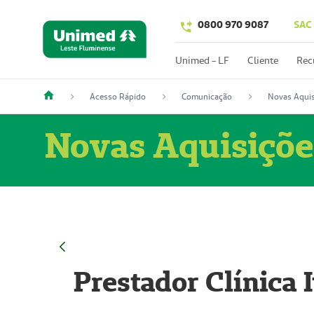
0800 970 9087
SAC
Unimed - LF
Cliente
Rec
Acesso Rápido
Comunicação
Novas Aquis
Novas Aquisiçõe
Prestador Clínica 