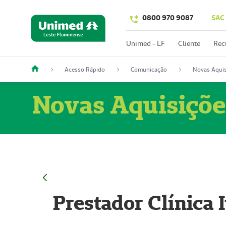
0800 970 9087
SAC
Unimed - LF
Cliente
Rec
Acesso Rápido
Comunicação
Novas Aquis
Novas Aquisiçõe
Prestador Clínica 