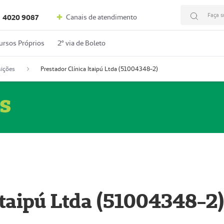
Faça s
Canais de atendimento
4020 9087
ursos Próprios
2º via de Boleto
ições
Prestador Clínica Itaipú Ltda (51004348-2)
s
Itaipú Ltda (51004348-2)