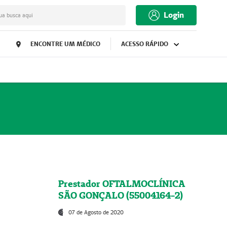
Login
ua busca aqui
ENCONTRE UM MÉDICO
ACESSO RÁPIDO
Prestador OFTALMOCLÍNICA
SÃO GONÇALO (55004164-2)
07 de Agosto de 2020