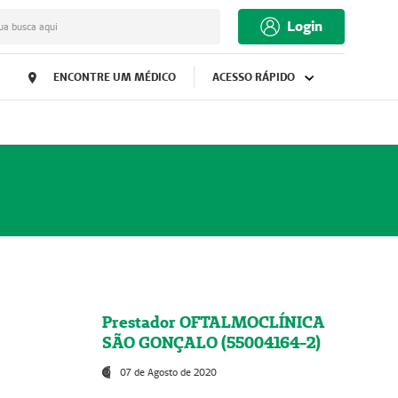
Login
ua busca aqui
ENCONTRE UM MÉDICO
ACESSO RÁPIDO
Prestador OFTALMOCLÍNICA
SÃO GONÇALO (55004164-2)
07 de Agosto de 2020