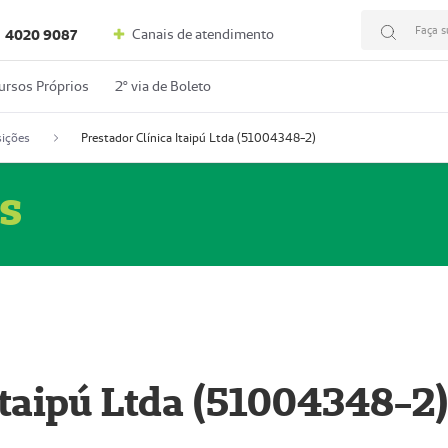
Faça s
Canais de atendimento
4020 9087
ursos Próprios
2º via de Boleto
ições
Prestador Clínica Itaipú Ltda (51004348-2)
s
Itaipú Ltda (51004348-2)