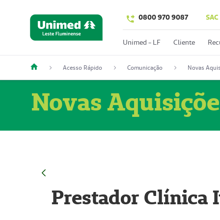
0800 970 9087
SAC
Unimed - LF
Cliente
Rec
Acesso Rápido
Comunicação
Novas Aquis
Novas Aquisiçõe
Prestador Clínica 