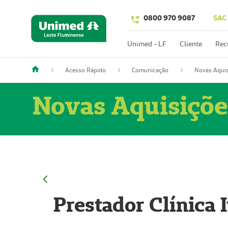
0800 970 9087
SAC
Unimed - LF
Cliente
Rec
Acesso Rápido
Comunicação
Novas Aquis
Novas Aquisiçõe
Prestador Clínica 