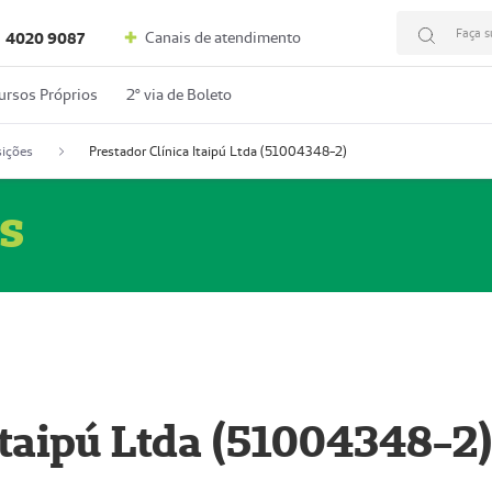
Faça s
Canais de atendimento
4020 9087
ursos Próprios
2º via de Boleto
ições
Prestador Clínica Itaipú Ltda (51004348-2)
s
Itaipú Ltda (51004348-2)