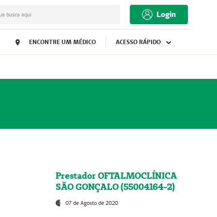
Login
ua busca aqui
ENCONTRE UM MÉDICO
ACESSO RÁPIDO
Prestador OFTALMOCLÍNICA
SÃO GONÇALO (55004164-2)
07 de Agosto de 2020