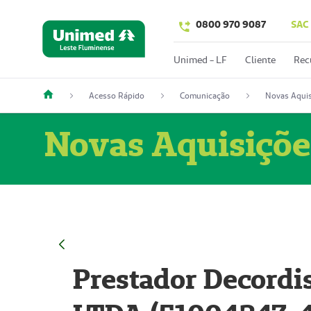
0800 970 9087
SAC
Unimed - LF
Cliente
Rec
Acesso Rápido
Comunicação
Novas Aquis
Novas Aquisiçõe
Prestador Decordi