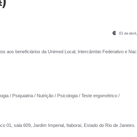
)
01 de abri
os aos beneficiários da
Unimed Local, Intercâmbio Federativo e Naci
gia / Psiquiatria / Nutrição / Psicologia / Teste ergométrico /
co 01, sala 609, Jardim Imperial, Itaboraí, Estado do Rio de Janeiro.