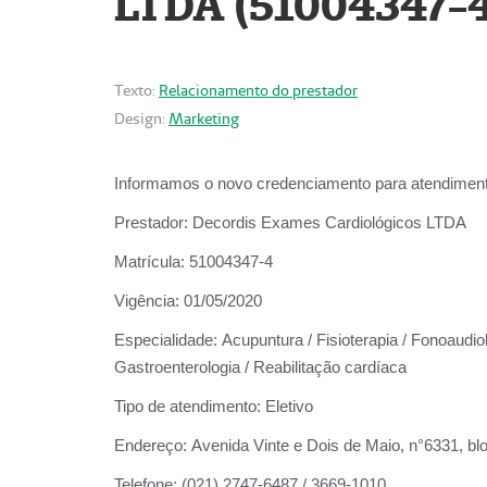
LTDA (51004347-4
Texto:
Relacionamento do prestador
Design:
Marketing
Informamos o novo credenciamento para atendiment
Prestador:
Decordis Exames Cardiológicos LTDA
Matrícula:
51004347-4
Vigência:
01/05/2020
Especialidade:
Acupuntura / Fisioterapia / Fonoaudiolo
Gastroenterologia / Reabilitação cardíaca
Tipo de atendimento:
Eletivo
Endereço:
Avenida Vinte e Dois de Maio, n°6331, blo
Telefone:
(021) 2747-6487 / 3669-1010