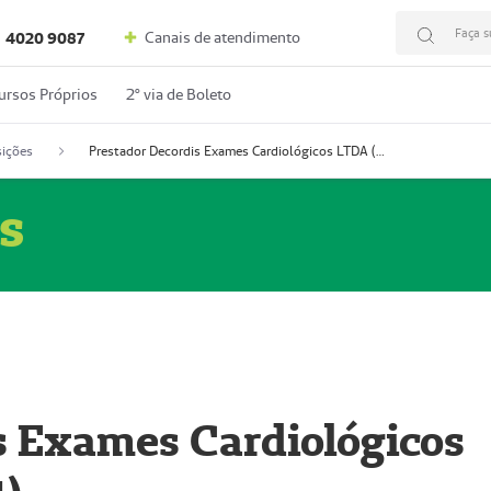
Faça s
Canais de atendimento
4020 9087
ursos Próprios
2º via de Boleto
ições
Prestador Decordis Exames Cardiológicos LTDA (51004347-4)
s
s Exames Cardiológicos