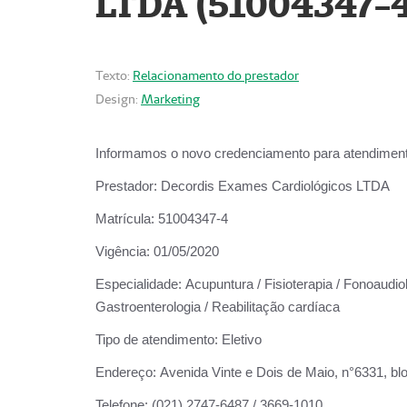
LTDA (51004347-4
Texto:
Relacionamento do prestador
Design:
Marketing
Informamos o novo credenciamento para atendiment
Prestador:
Decordis Exames Cardiológicos LTDA
Matrícula:
51004347-4
Vigência:
01/05/2020
Especialidade:
Acupuntura / Fisioterapia / Fonoaudiolo
Gastroenterologia / Reabilitação cardíaca
Tipo de atendimento:
Eletivo
Endereço:
Avenida Vinte e Dois de Maio, n°6331, blo
Telefone:
(021) 2747-6487 / 3669-1010