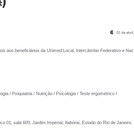
)
01 de abri
os aos beneficiários da
Unimed Local, Intercâmbio Federativo e Naci
gia / Psiquiatria / Nutrição / Psicologia / Teste ergométrico /
co 01, sala 609, Jardim Imperial, Itaboraí, Estado do Rio de Janeiro.