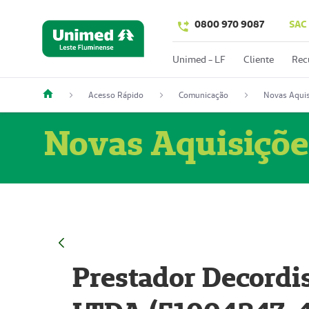
0800 970 9087
SAC
Unimed - LF
Cliente
Rec
Acesso Rápido
Comunicação
Novas Aquis
Novas Aquisiçõe
Prestador Decordi