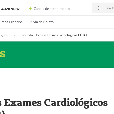
Faça s
Canais de atendimento
4020 9087
ursos Próprios
2º via de Boleto
ições
Prestador Decordis Exames Cardiológicos LTDA (51004347-4)
s
s Exames Cardiológicos