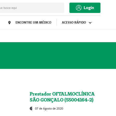
Login
ua busca aqui
ENCONTRE UM MÉDICO
ACESSO RÁPIDO
Prestador OFTALMOCLÍNICA
SÃO GONÇALO (55004164-2)
07 de Agosto de 2020