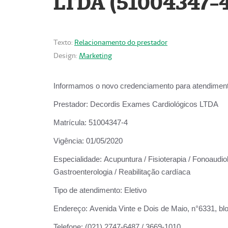
LTDA (51004347-4
Texto:
Relacionamento do prestador
Design:
Marketing
Informamos o novo credenciamento para atendiment
Prestador:
Decordis Exames Cardiológicos LTDA
Matrícula:
51004347-4
Vigência:
01/05/2020
Especialidade:
Acupuntura / Fisioterapia / Fonoaudiolo
Gastroenterologia / Reabilitação cardíaca
Tipo de atendimento:
Eletivo
Endereço:
Avenida Vinte e Dois de Maio, n°6331, blo
Telefone:
(021) 2747-6487 / 3669-1010