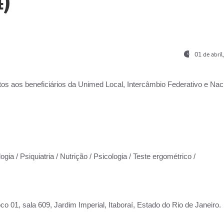
)
01 de abri
os aos beneficiários da
Unimed Local, Intercâmbio Federativo e Naci
gia / Psiquiatria / Nutrição / Psicologia / Teste ergométrico /
co 01, sala 609, Jardim Imperial, Itaboraí, Estado do Rio de Janeiro.