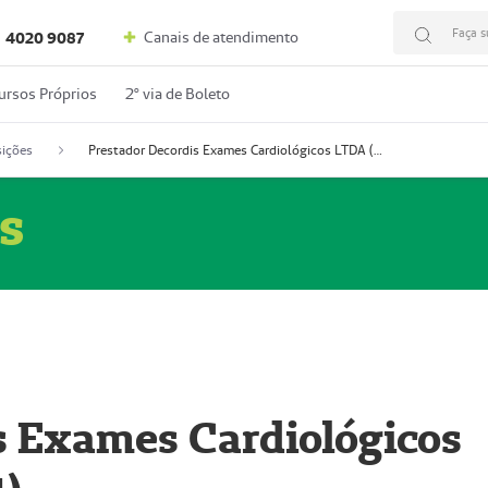
Faça s
Canais de atendimento
4020 9087
ursos Próprios
2º via de Boleto
ições
Prestador Decordis Exames Cardiológicos LTDA (51004347-4)
s
s Exames Cardiológicos