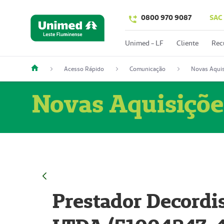
0800 970 9087
SAC
Unimed - LF
Cliente
Rec
Acesso Rápido
Comunicação
Novas Aquis
Novas Aquisiçõe
Prestador Decordi