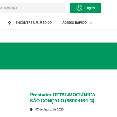
Login
ua busca aqui
ENCONTRE UM MÉDICO
ACESSO RÁPIDO
Prestador OFTALMOCLÍNICA
SÃO GONÇALO (55004164-2)
07 de Agosto de 2020