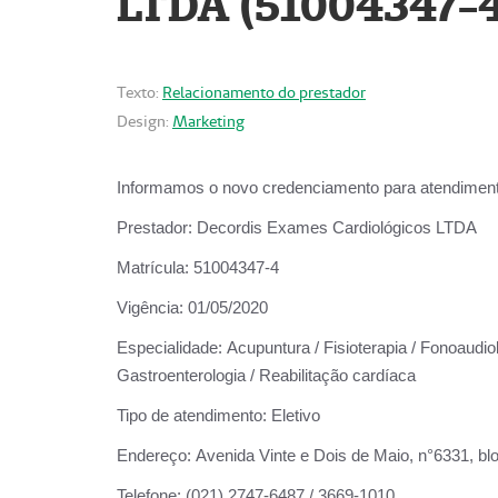
LTDA (51004347-4
Texto:
Relacionamento do prestador
Design:
Marketing
Informamos o novo credenciamento para atendiment
Prestador:
Decordis Exames Cardiológicos LTDA
Matrícula:
51004347-4
Vigência:
01/05/2020
Especialidade:
Acupuntura / Fisioterapia / Fonoaudiolo
Gastroenterologia / Reabilitação cardíaca
Tipo de atendimento:
Eletivo
Endereço:
Avenida Vinte e Dois de Maio, n°6331, blo
Telefone:
(021) 2747-6487 / 3669-1010