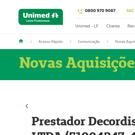
0800 970 9087
SAC
Unimed - LF
Cliente
Rec
Acesso Rápido
Comunicação
Novas Aquis
Novas Aquisiçõe
Prestador Decordi