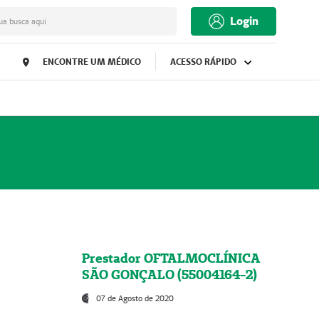
Login
ua busca aqui
ENCONTRE UM MÉDICO
ACESSO RÁPIDO
Prestador OFTALMOCLÍNICA
SÃO GONÇALO (55004164-2)
07 de Agosto de 2020