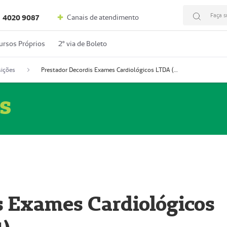
Faça s
Canais de atendimento
4020 9087
ursos Próprios
2º via de Boleto
ições
Prestador Decordis Exames Cardiológicos LTDA (51004347-4)
s
s Exames Cardiológicos