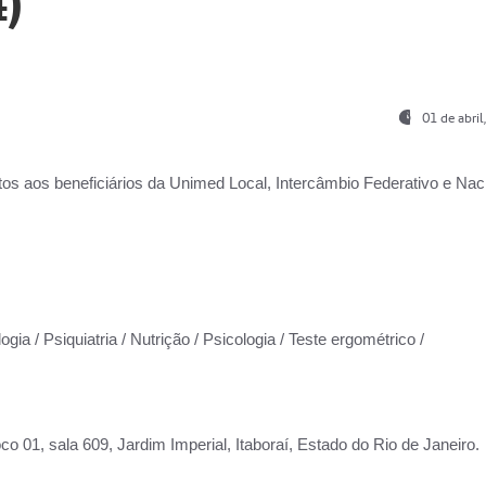
)
01 de abri
os aos beneficiários da
Unimed Local, Intercâmbio Federativo e Naci
gia / Psiquiatria / Nutrição / Psicologia / Teste ergométrico /
co 01, sala 609, Jardim Imperial, Itaboraí, Estado do Rio de Janeiro.