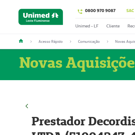
0800 970 9087
SAC
Unimed - LF
Cliente
Rec
Acesso Rápido
Comunicação
Novas Aquis
Novas Aquisiçõe
Prestador Decordi