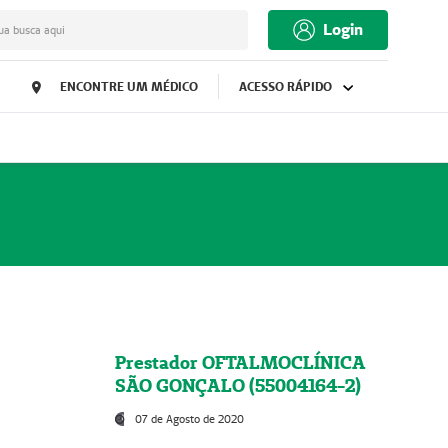
Login
ua busca aqui
ENCONTRE UM MÉDICO
ACESSO RÁPIDO
Prestador OFTALMOCLÍNICA
SÃO GONÇALO (55004164-2)
07 de Agosto de 2020