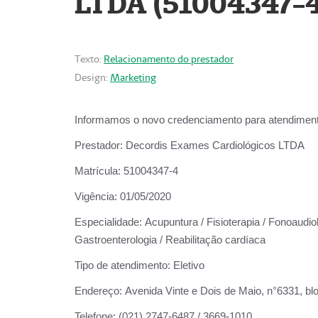
LTDA (51004347-4
Texto:
Relacionamento do prestador
Design:
Marketing
Informamos o novo credenciamento para atendiment
Prestador:
Decordis Exames Cardiológicos LTDA
Matrícula:
51004347-4
Vigência:
01/05/2020
Especialidade:
Acupuntura / Fisioterapia / Fonoaudiolo
Gastroenterologia / Reabilitação cardíaca
Tipo de atendimento:
Eletivo
Endereço:
Avenida Vinte e Dois de Maio, n°6331, blo
Telefone:
(021) 2747-6487 / 3669-1010