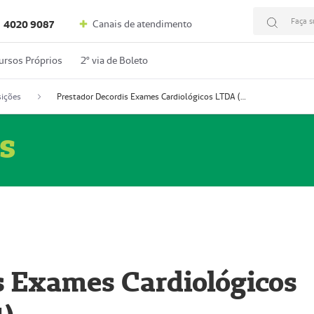
Faça s
Canais de atendimento
4020 9087
ursos Próprios
2º via de Boleto
ições
Prestador Decordis Exames Cardiológicos LTDA (51004347-4)
s
s Exames Cardiológicos