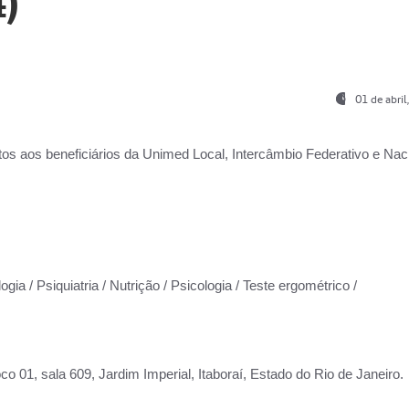
)
01 de abri
os aos beneficiários da
Unimed Local, Intercâmbio Federativo e Naci
gia / Psiquiatria / Nutrição / Psicologia / Teste ergométrico /
co 01, sala 609, Jardim Imperial, Itaboraí, Estado do Rio de Janeiro.