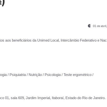
)
01 de abri
os aos beneficiários da
Unimed Local, Intercâmbio Federativo e Naci
gia / Psiquiatria / Nutrição / Psicologia / Teste ergométrico /
co 01, sala 609, Jardim Imperial, Itaboraí, Estado do Rio de Janeiro.