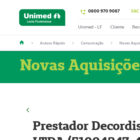
0800 970 9087
SAC
Unimed - LF
Cliente
Rec
Acesso Rápido
Comunicação
Novas Aquis
Novas Aquisiçõe
Prestador Decordi