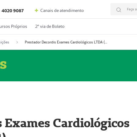
Faça s
Canais de atendimento
4020 9087
ursos Próprios
2º via de Boleto
ições
Prestador Decordis Exames Cardiológicos LTDA (51004347-4)
s
s Exames Cardiológicos