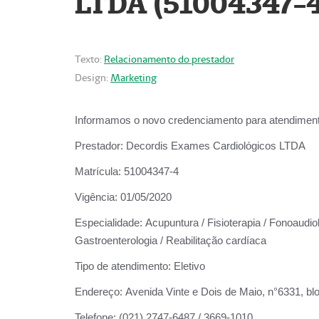
LTDA (51004347-4
Texto:
Relacionamento do prestador
Design:
Marketing
Informamos o novo credenciamento para atendiment
Prestador:
Decordis Exames Cardiológicos LTDA
Matrícula:
51004347-4
Vigência:
01/05/2020
Especialidade:
Acupuntura / Fisioterapia / Fonoaudiolo
Gastroenterologia / Reabilitação cardíaca
Tipo de atendimento:
Eletivo
Endereço:
Avenida Vinte e Dois de Maio, n°6331, blo
Telefone:
(021) 2747-6487 / 3669-1010