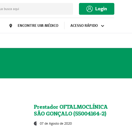
Login
ua busca aqui
ENCONTRE UM MÉDICO
ACESSO RÁPIDO
Prestador OFTALMOCLÍNICA
SÃO GONÇALO (55004164-2)
07 de Agosto de 2020