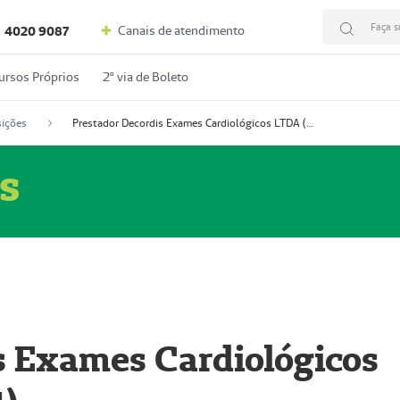
Faça s
Canais de atendimento
4020 9087
ursos Próprios
2º via de Boleto
ições
Prestador Decordis Exames Cardiológicos LTDA (51004347-4)
s
s Exames Cardiológicos