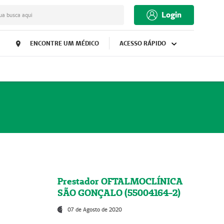
Login
ua busca aqui
ENCONTRE UM MÉDICO
ACESSO RÁPIDO
Prestador OFTALMOCLÍNICA
SÃO GONÇALO (55004164-2)
07 de Agosto de 2020