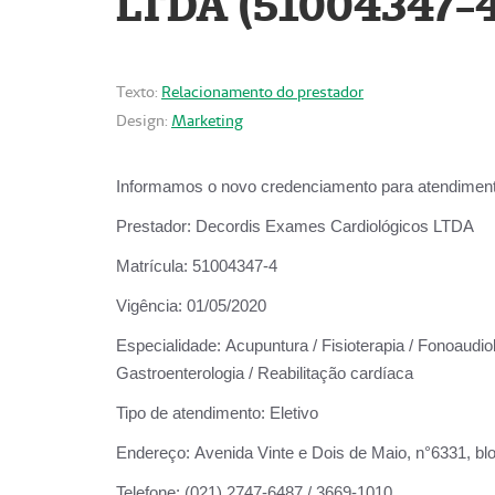
LTDA (51004347-4
Texto:
Relacionamento do prestador
Design:
Marketing
Informamos o novo credenciamento para atendiment
Prestador:
Decordis Exames Cardiológicos LTDA
Matrícula:
51004347-4
Vigência:
01/05/2020
Especialidade:
Acupuntura / Fisioterapia / Fonoaudiolo
Gastroenterologia / Reabilitação cardíaca
Tipo de atendimento:
Eletivo
Endereço:
Avenida Vinte e Dois de Maio, n°6331, blo
Telefone:
(021) 2747-6487 / 3669-1010