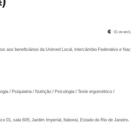
)
01 de abri
os aos beneficiários da
Unimed Local, Intercâmbio Federativo e Naci
gia / Psiquiatria / Nutrição / Psicologia / Teste ergométrico /
co 01, sala 609, Jardim Imperial, Itaboraí, Estado do Rio de Janeiro.