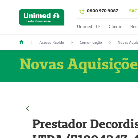
0800 970 9087
SAC
Unimed - LF
Cliente
Rec
Acesso Rápido
Comunicação
Novas Aquis
Novas Aquisiçõe
Prestador Decordi