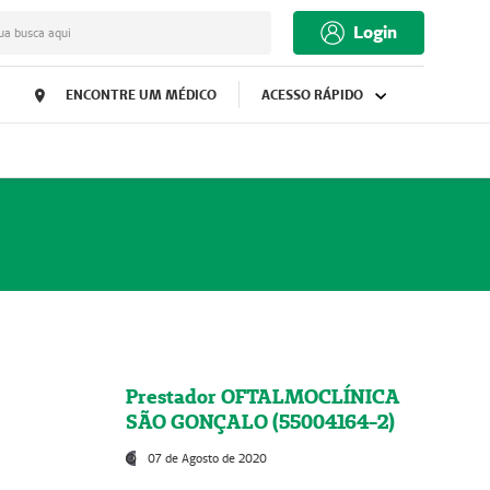
Login
ua busca aqui
ENCONTRE UM MÉDICO
ACESSO RÁPIDO
Prestador OFTALMOCLÍNICA
SÃO GONÇALO (55004164-2)
07 de Agosto de 2020