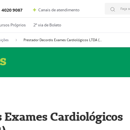
Faça s
Canais de atendimento
4020 9087
ursos Próprios
2º via de Boleto
ições
Prestador Decordis Exames Cardiológicos LTDA (51004347-4)
s
s Exames Cardiológicos