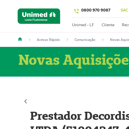
0800 970 9087
SAC
Unimed - LF
Cliente
Rec
Acesso Rápido
Comunicação
Novas Aquis
Novas Aquisiçõe
Prestador Decordi