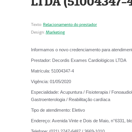
LTDA (51004347-4
Texto:
Relacionamento do prestador
Design:
Marketing
Informamos o novo credenciamento para atendiment
Prestador:
Decordis Exames Cardiológicos LTDA
Matrícula:
51004347-4
Vigência:
01/05/2020
Especialidade:
Acupuntura / Fisioterapia / Fonoaudiolo
Gastroenterologia / Reabilitação cardíaca
Tipo de atendimento:
Eletivo
Endereço:
Avenida Vinte e Dois de Maio, n°6331, blo
Telefone:
(021) 2747-6487 / 3669-1010