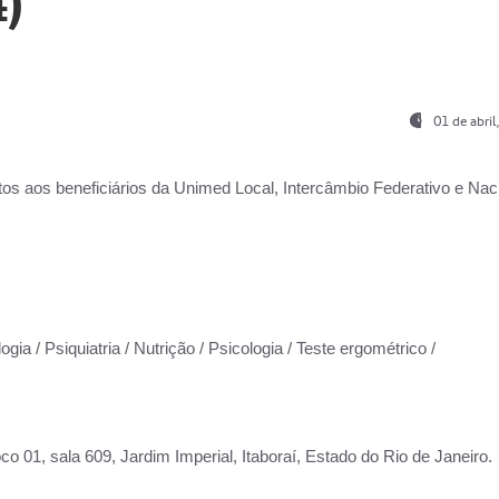
)
01 de abri
os aos beneficiários da
Unimed Local, Intercâmbio Federativo e Naci
gia / Psiquiatria / Nutrição / Psicologia / Teste ergométrico /
co 01, sala 609, Jardim Imperial, Itaboraí, Estado do Rio de Janeiro.