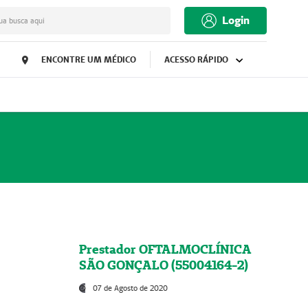
Login
ua busca aqui
ENCONTRE UM MÉDICO
ACESSO RÁPIDO
Prestador OFTALMOCLÍNICA
SÃO GONÇALO (55004164-2)
07 de Agosto de 2020