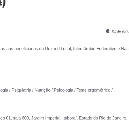
)
01 de abri
os aos beneficiários da
Unimed Local, Intercâmbio Federativo e Naci
gia / Psiquiatria / Nutrição / Psicologia / Teste ergométrico /
co 01, sala 609, Jardim Imperial, Itaboraí, Estado do Rio de Janeiro.