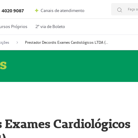
Faça s
Canais de atendimento
4020 9087
ursos Próprios
2º via de Boleto
ições
Prestador Decordis Exames Cardiológicos LTDA (51004347-4)
s
s Exames Cardiológicos