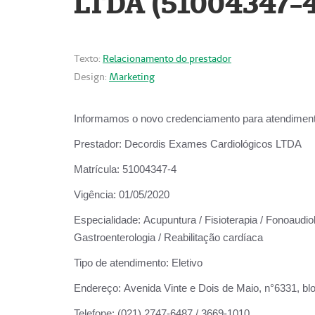
LTDA (51004347-4
Texto:
Relacionamento do prestador
Design:
Marketing
Informamos o novo credenciamento para atendiment
Prestador:
Decordis Exames Cardiológicos LTDA
Matrícula:
51004347-4
Vigência:
01/05/2020
Especialidade:
Acupuntura / Fisioterapia / Fonoaudiolo
Gastroenterologia / Reabilitação cardíaca
Tipo de atendimento:
Eletivo
Endereço:
Avenida Vinte e Dois de Maio, n°6331, blo
Telefone:
(021) 2747-6487 / 3669-1010