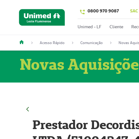
0800 970 9087
SAC
Unimed - LF
Cliente
Rec
Acesso Rápido
Comunicação
Novas Aquis
Novas Aquisiçõe
Prestador Decordi