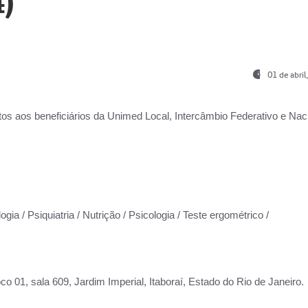
)
01 de abri
os aos beneficiários da
Unimed Local, Intercâmbio Federativo e Naci
gia / Psiquiatria / Nutrição / Psicologia / Teste ergométrico /
co 01, sala 609, Jardim Imperial, Itaboraí, Estado do Rio de Janeiro.