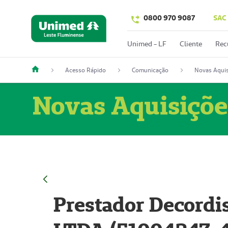
0800 970 9087
SAC
Unimed - LF
Cliente
Rec
Acesso Rápido
Comunicação
Novas Aquis
Novas Aquisiçõe
Prestador Decordi