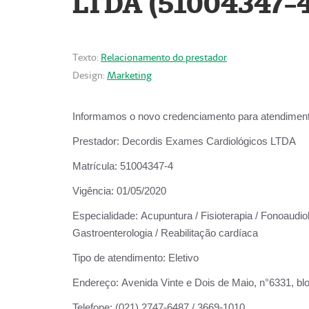
LTDA (51004347-4
Texto:
Relacionamento do prestador
Design:
Marketing
Informamos o novo credenciamento para atendiment
Prestador:
Decordis Exames Cardiológicos LTDA
Matrícula:
51004347-4
Vigência:
01/05/2020
Especialidade:
Acupuntura / Fisioterapia / Fonoaudiolo
Gastroenterologia / Reabilitação cardíaca
Tipo de atendimento:
Eletivo
Endereço:
Avenida Vinte e Dois de Maio, n°6331, blo
Telefone:
(021) 2747-6487 / 3669-1010