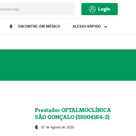
Login
ua busca aqui
ENCONTRE UM MÉDICO
ACESSO RÁPIDO
Prestador OFTALMOCLÍNICA
SÃO GONÇALO (55004164-2)
07 de Agosto de 2020