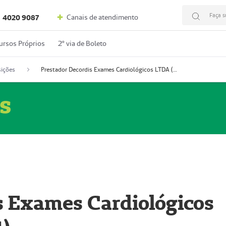
Faça s
Canais de atendimento
4020 9087
ursos Próprios
2º via de Boleto
ições
Prestador Decordis Exames Cardiológicos LTDA (51004347-4)
s
s Exames Cardiológicos