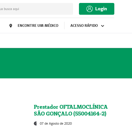
Login
ua busca aqui
ENCONTRE UM MÉDICO
ACESSO RÁPIDO
Prestador OFTALMOCLÍNICA
SÃO GONÇALO (55004164-2)
07 de Agosto de 2020