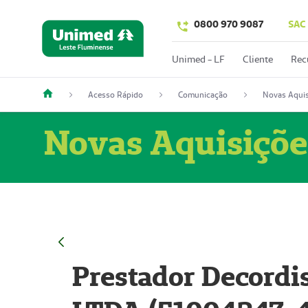
0800 970 9087
SAC
Unimed - LF
Cliente
Rec
Acesso Rápido
Comunicação
Novas Aquis
Novas Aquisiçõe
Prestador Decordi