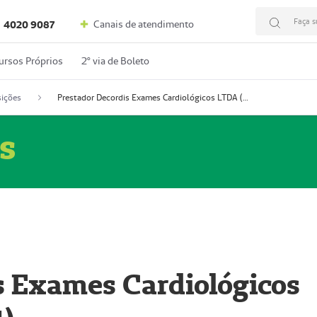
Faça s
Canais de atendimento
4020 9087
ursos Próprios
2º via de Boleto
ições
Prestador Decordis Exames Cardiológicos LTDA (51004347-4)
s
s Exames Cardiológicos