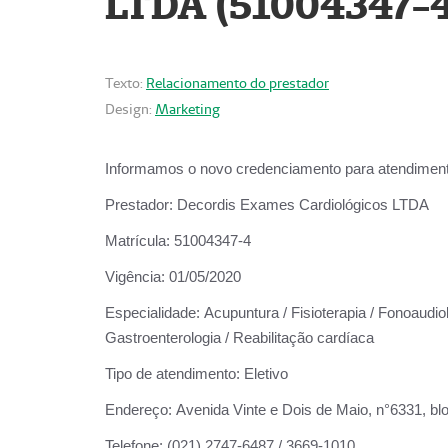
LTDA (51004347-4
Texto:
Relacionamento do prestador
Design:
Marketing
Informamos o novo credenciamento para atendiment
Prestador:
Decordis Exames Cardiológicos LTDA
Matrícula:
51004347-4
Vigência:
01/05/2020
Especialidade:
Acupuntura / Fisioterapia / Fonoaudiolo
Gastroenterologia / Reabilitação cardíaca
Tipo de atendimento:
Eletivo
Endereço:
Avenida Vinte e Dois de Maio, n°6331, blo
Telefone:
(021) 2747-6487 / 3669-1010