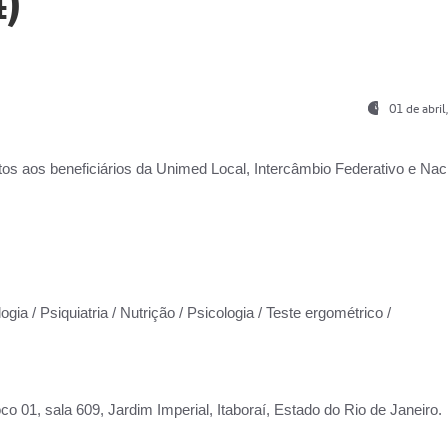
)
01 de abri
os aos beneficiários da
Unimed Local, Intercâmbio Federativo e Naci
gia / Psiquiatria / Nutrição / Psicologia / Teste ergométrico /
co 01, sala 609, Jardim Imperial, Itaboraí, Estado do Rio de Janeiro.