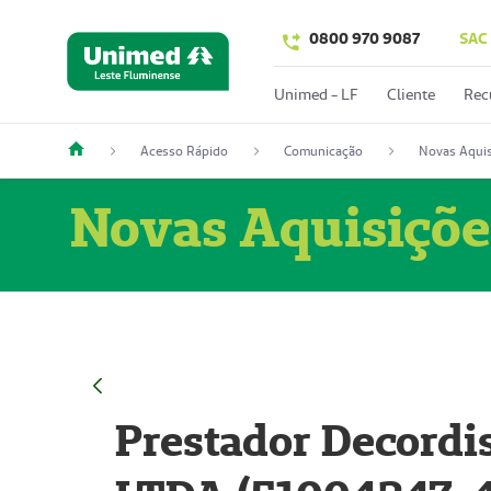
0800 970 9087
SAC
Unimed - LF
Cliente
Rec
Acesso Rápido
Comunicação
Novas Aquis
Novas Aquisiçõe
Prestador Decordi