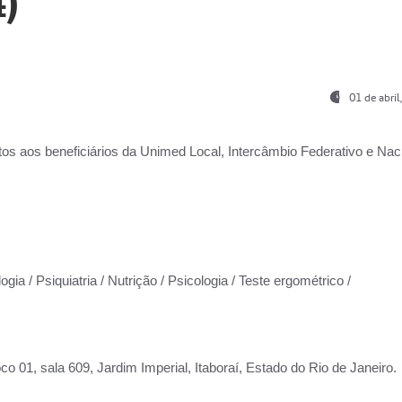
)
01 de abri
os aos beneficiários da
Unimed Local, Intercâmbio Federativo e Naci
gia / Psiquiatria / Nutrição / Psicologia / Teste ergométrico /
co 01, sala 609, Jardim Imperial, Itaboraí, Estado do Rio de Janeiro.