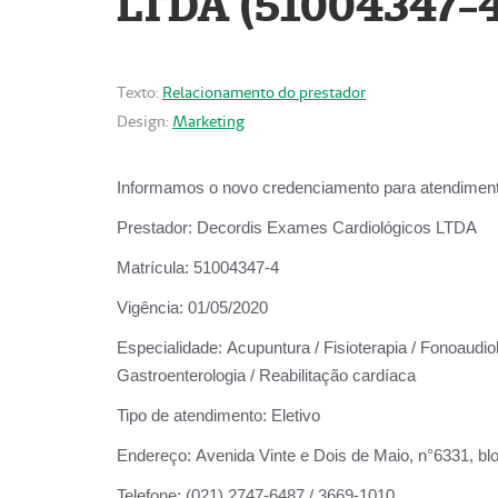
LTDA (51004347-4
Texto:
Relacionamento do prestador
Design:
Marketing
Informamos o novo credenciamento para atendiment
Prestador:
Decordis Exames Cardiológicos LTDA
Matrícula:
51004347-4
Vigência:
01/05/2020
Especialidade:
Acupuntura / Fisioterapia / Fonoaudiolo
Gastroenterologia / Reabilitação cardíaca
Tipo de atendimento:
Eletivo
Endereço:
Avenida Vinte e Dois de Maio, n°6331, blo
Telefone:
(021) 2747-6487 / 3669-1010