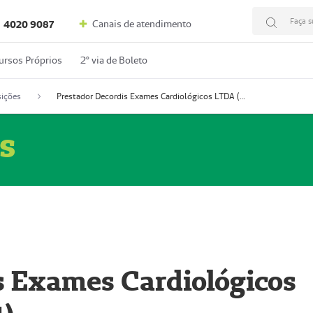
Faça s
Canais de atendimento
4020 9087
ursos Próprios
2º via de Boleto
ições
Prestador Decordis Exames Cardiológicos LTDA (51004347-4)
s
s Exames Cardiológicos