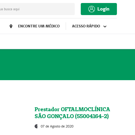
Login
ua busca aqui
ENCONTRE UM MÉDICO
ACESSO RÁPIDO
Prestador OFTALMOCLÍNICA
SÃO GONÇALO (55004164-2)
07 de Agosto de 2020