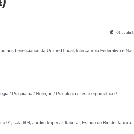
)
01 de abri
os aos beneficiários da
Unimed Local, Intercâmbio Federativo e Naci
gia / Psiquiatria / Nutrição / Psicologia / Teste ergométrico /
co 01, sala 609, Jardim Imperial, Itaboraí, Estado do Rio de Janeiro.