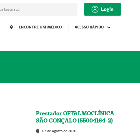
Login
ua busca aqui
ENCONTRE UM MÉDICO
ACESSO RÁPIDO
Prestador OFTALMOCLÍNICA
SÃO GONÇALO (55004164-2)
07 de Agosto de 2020