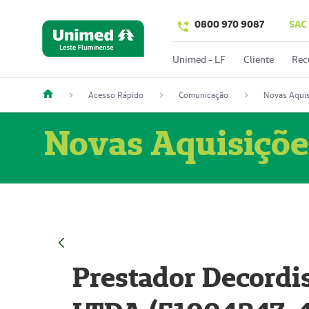
0800 970 9087
SAC
Unimed - LF
Cliente
Rec
Acesso Rápido
Comunicação
Novas Aquis
Novas Aquisiçõe
Prestador Decordi