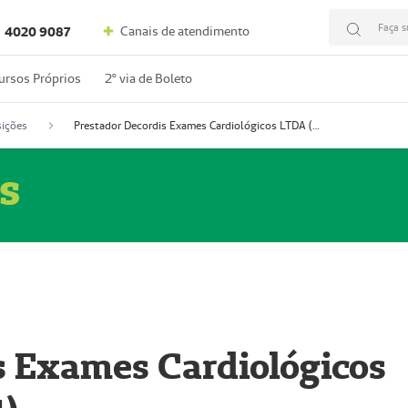
Faça s
Canais de atendimento
4020 9087
ursos Próprios
2º via de Boleto
ições
Prestador Decordis Exames Cardiológicos LTDA (51004347-4)
s
s Exames Cardiológicos