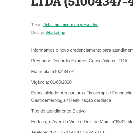
LTDA (51004347-4
Texto:
Relacionamento do prestador
Design:
Marketing
Informamos o novo credenciamento para atendiment
Prestador:
Decordis Exames Cardiológicos LTDA
Matrícula:
51004347-4
Vigência:
01/05/2020
Especialidade:
Acupuntura / Fisioterapia / Fonoaudiolo
Gastroenterologia / Reabilitação cardíaca
Tipo de atendimento:
Eletivo
Endereço:
Avenida Vinte e Dois de Maio, n°6331, blo
Telefone:
(021) 2747-6487 / 3669-1010