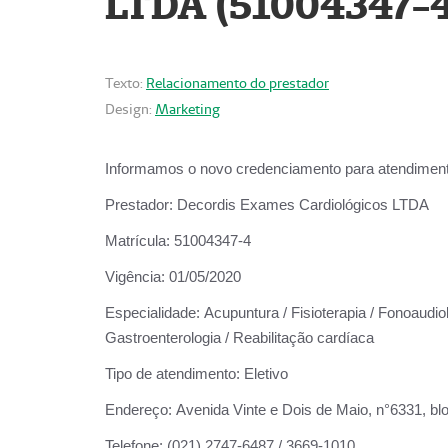
LTDA (51004347-4
Texto:
Relacionamento do prestador
Design:
Marketing
Informamos o novo credenciamento para atendiment
Prestador:
Decordis Exames Cardiológicos LTDA
Matrícula:
51004347-4
Vigência:
01/05/2020
Especialidade:
Acupuntura / Fisioterapia / Fonoaudiolo
Gastroenterologia / Reabilitação cardíaca
Tipo de atendimento:
Eletivo
Endereço:
Avenida Vinte e Dois de Maio, n°6331, blo
Telefone:
(021) 2747-6487 / 3669-1010