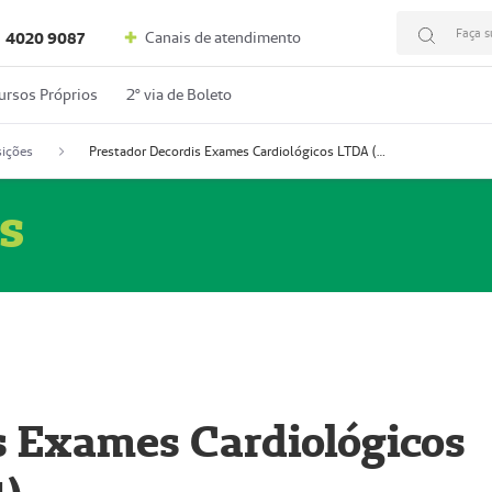
Faça s
Canais de atendimento
4020 9087
ursos Próprios
2º via de Boleto
ições
Prestador Decordis Exames Cardiológicos LTDA (51004347-4)
s
s Exames Cardiológicos