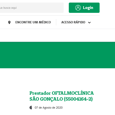
Login
ua busca aqui
ENCONTRE UM MÉDICO
ACESSO RÁPIDO
Prestador OFTALMOCLÍNICA
SÃO GONÇALO (55004164-2)
07 de Agosto de 2020