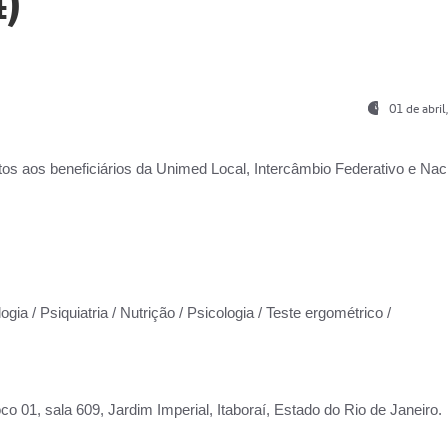
)
01 de abri
os aos beneficiários da
Unimed Local, Intercâmbio Federativo e Naci
gia / Psiquiatria / Nutrição / Psicologia / Teste ergométrico /
co 01, sala 609, Jardim Imperial, Itaboraí, Estado do Rio de Janeiro.