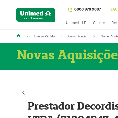
0800 970 9087
SAC
Unimed - LF
Cliente
Rec
Acesso Rápido
Comunicação
Novas Aquis
Novas Aquisiçõe
Prestador Decordi