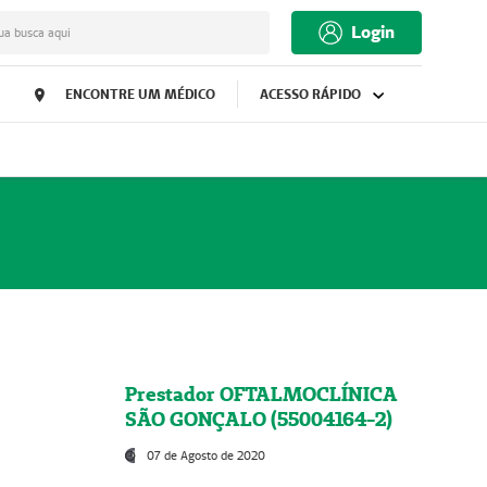
Login
ua busca aqui
ENCONTRE UM MÉDICO
ACESSO RÁPIDO
Prestador OFTALMOCLÍNICA
SÃO GONÇALO (55004164-2)
07 de Agosto de 2020