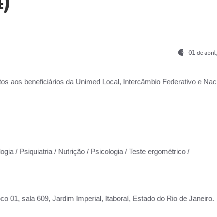
)
01 de abri
os aos beneficiários da
Unimed Local, Intercâmbio Federativo e Naci
gia / Psiquiatria / Nutrição / Psicologia / Teste ergométrico /
co 01, sala 609, Jardim Imperial, Itaboraí, Estado do Rio de Janeiro.