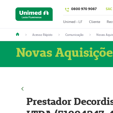
0800 970 9087
SAC
Unimed - LF
Cliente
Rec
Acesso Rápido
Comunicação
Novas Aquis
Novas Aquisiçõe
Prestador Decordi