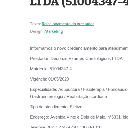
LTDA (51004347-4
Texto:
Relacionamento do prestador
Design:
Marketing
Informamos o novo credenciamento para atendiment
Prestador:
Decordis Exames Cardiológicos LTDA
Matrícula:
51004347-4
Vigência:
01/05/2020
Especialidade:
Acupuntura / Fisioterapia / Fonoaudiolo
Gastroenterologia / Reabilitação cardíaca
Tipo de atendimento:
Eletivo
Endereço:
Avenida Vinte e Dois de Maio, n°6331, blo
Telefone:
(021) 2747-6487 / 3669-1010