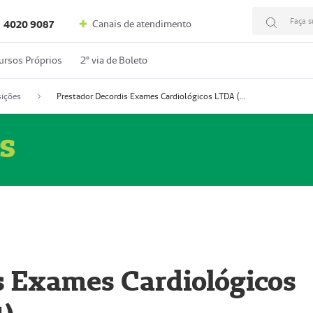
Faça s
Canais de atendimento
4020 9087
ursos Próprios
2º via de Boleto
ições
Prestador Decordis Exames Cardiológicos LTDA (51004347-4)
s
s Exames Cardiológicos