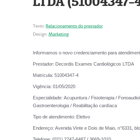
LTDA (51004347-4
Texto:
Relacionamento do prestador
Design:
Marketing
Informamos o novo credenciamento para atendiment
Prestador:
Decordis Exames Cardiológicos LTDA
Matrícula:
51004347-4
Vigência:
01/05/2020
Especialidade:
Acupuntura / Fisioterapia / Fonoaudiolo
Gastroenterologia / Reabilitação cardíaca
Tipo de atendimento:
Eletivo
Endereço:
Avenida Vinte e Dois de Maio, n°6331, blo
Telefone:
(021) 2747-6487 / 3669-1010