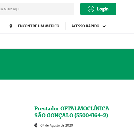
Login
ua busca aqui
ENCONTRE UM MÉDICO
ACESSO RÁPIDO
Prestador OFTALMOCLÍNICA
SÃO GONÇALO (55004164-2)
07 de Agosto de 2020