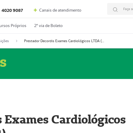
Faça s
Canais de atendimento
4020 9087
ursos Próprios
2º via de Boleto
ições
Prestador Decordis Exames Cardiológicos LTDA (51004347-4)
s
s Exames Cardiológicos