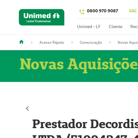
0800 970 9087
SAC
Unimed - LF
Cliente
Rec
Acesso Rápido
Comunicação
Novas Aquis
Novas Aquisiçõe
Prestador Decordi