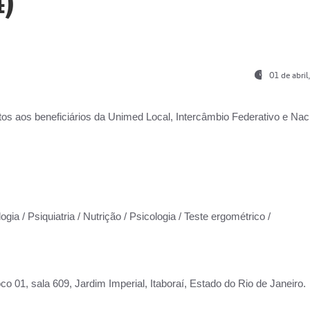
)
01 de abri
os aos beneficiários da
Unimed Local, Intercâmbio Federativo e Naci
gia / Psiquiatria / Nutrição / Psicologia / Teste ergométrico /
co 01, sala 609, Jardim Imperial, Itaboraí, Estado do Rio de Janeiro.