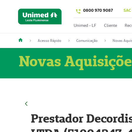
0800 970 9087
SAC
Unimed - LF
Cliente
Rec
Acesso Rápido
Comunicação
Novas Aquis
Novas Aquisiçõe
Prestador Decordi