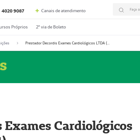
Faça s
Canais de atendimento
4020 9087
ursos Próprios
2º via de Boleto
ições
Prestador Decordis Exames Cardiológicos LTDA (51004347-4)
s
s Exames Cardiológicos