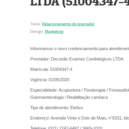
LTDA (51004347-4
Texto:
Relacionamento do prestador
Design:
Marketing
Informamos o novo credenciamento para atendiment
Prestador:
Decordis Exames Cardiológicos LTDA
Matrícula:
51004347-4
Vigência:
01/05/2020
Especialidade:
Acupuntura / Fisioterapia / Fonoaudiolo
Gastroenterologia / Reabilitação cardíaca
Tipo de atendimento:
Eletivo
Endereço:
Avenida Vinte e Dois de Maio, n°6331, blo
Telefone:
(021) 2747-6487 / 3669-1010