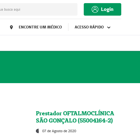
Login
ua busca aqui
ENCONTRE UM MÉDICO
ACESSO RÁPIDO
Prestador OFTALMOCLÍNICA
SÃO GONÇALO (55004164-2)
07 de Agosto de 2020