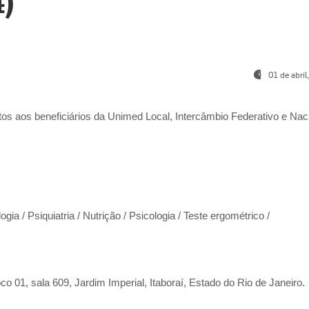
)
01 de abri
os aos beneficiários da
Unimed Local, Intercâmbio Federativo e Naci
gia / Psiquiatria / Nutrição / Psicologia / Teste ergométrico /
co 01, sala 609, Jardim Imperial, Itaboraí, Estado do Rio de Janeiro.