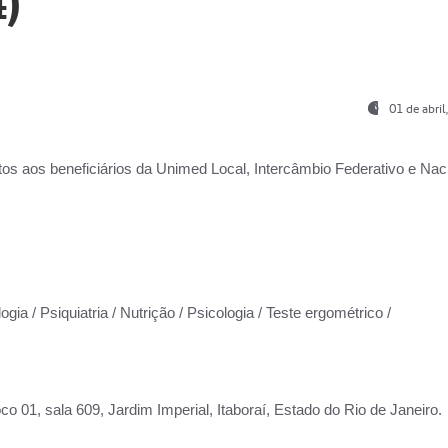
)
01 de abri
os aos beneficiários da
Unimed Local, Intercâmbio Federativo e Naci
gia / Psiquiatria / Nutrição / Psicologia / Teste ergométrico /
co 01, sala 609, Jardim Imperial, Itaboraí, Estado do Rio de Janeiro.