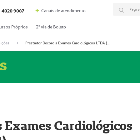
Faça s
Canais de atendimento
4020 9087
ursos Próprios
2º via de Boleto
ições
Prestador Decordis Exames Cardiológicos LTDA (51004347-4)
s
s Exames Cardiológicos