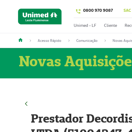
0800 970 9087
SAC
Unimed - LF
Cliente
Rec
Acesso Rápido
Comunicação
Novas Aquis
Novas Aquisiçõe
Prestador Decordi