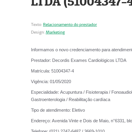
LTDA (51004347-4
Texto:
Relacionamento do prestador
Design:
Marketing
Informamos o novo credenciamento para atendiment
Prestador:
Decordis Exames Cardiológicos LTDA
Matrícula:
51004347-4
Vigência:
01/05/2020
Especialidade:
Acupuntura / Fisioterapia / Fonoaudiolo
Gastroenterologia / Reabilitação cardíaca
Tipo de atendimento:
Eletivo
Endereço:
Avenida Vinte e Dois de Maio, n°6331, blo
Telefone:
(021) 2747-6487 / 3669-1010