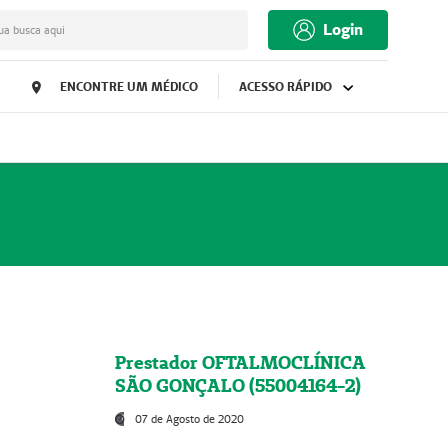
Login
ua busca aqui
ENCONTRE UM MÉDICO
ACESSO RÁPIDO
Prestador OFTALMOCLÍNICA
SÃO GONÇALO (55004164-2)
07 de Agosto de 2020