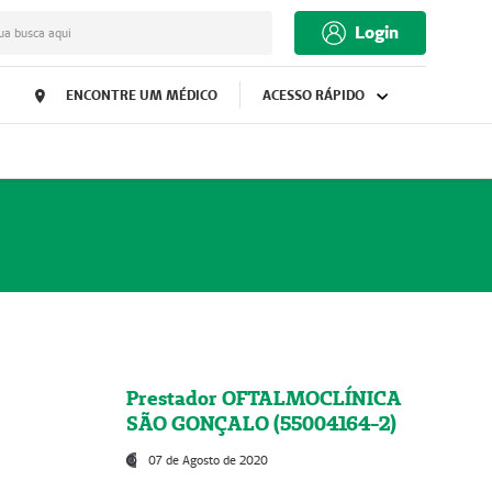
Login
ua busca aqui
ENCONTRE UM MÉDICO
ACESSO RÁPIDO
Prestador OFTALMOCLÍNICA
SÃO GONÇALO (55004164-2)
07 de Agosto de 2020