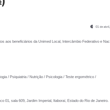
)
01 de abri
os aos beneficiários da
Unimed Local, Intercâmbio Federativo e Naci
gia / Psiquiatria / Nutrição / Psicologia / Teste ergométrico /
co 01, sala 609, Jardim Imperial, Itaboraí, Estado do Rio de Janeiro.