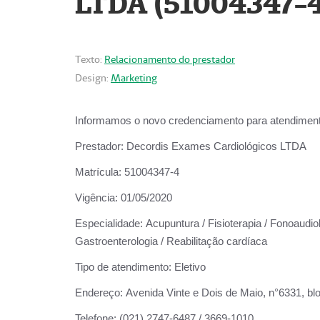
LTDA (51004347-4
Texto:
Relacionamento do prestador
Design:
Marketing
Informamos o novo credenciamento para atendiment
Prestador:
Decordis Exames Cardiológicos LTDA
Matrícula:
51004347-4
Vigência:
01/05/2020
Especialidade:
Acupuntura / Fisioterapia / Fonoaudiolo
Gastroenterologia / Reabilitação cardíaca
Tipo de atendimento:
Eletivo
Endereço:
Avenida Vinte e Dois de Maio, n°6331, blo
Telefone:
(021) 2747-6487 / 3669-1010