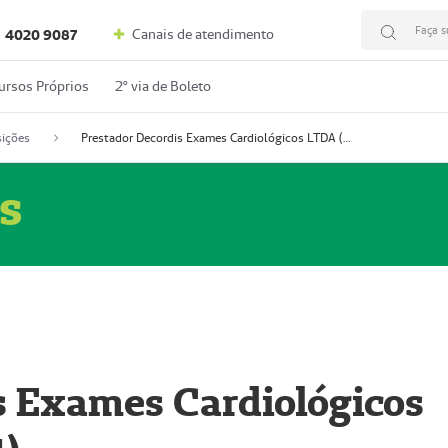
Faça s
Canais de atendimento
4020 9087
ursos Próprios
2º via de Boleto
ições
Prestador Decordis Exames Cardiológicos LTDA (51004347-4)
s
s Exames Cardiológicos