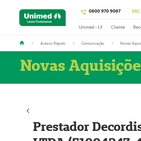
0800 970 9087
SAC
Unimed - LF
Cliente
Rec
Acesso Rápido
Comunicação
Novas Aquis
Novas Aquisiçõe
Prestador Decordi