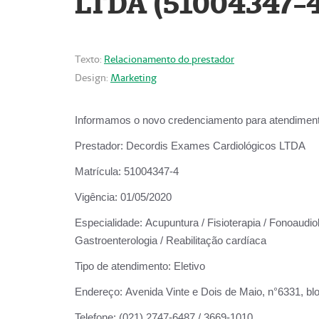
LTDA (51004347-4
Texto:
Relacionamento do prestador
Design:
Marketing
Informamos o novo credenciamento para atendiment
Prestador:
Decordis Exames Cardiológicos LTDA
Matrícula:
51004347-4
Vigência:
01/05/2020
Especialidade:
Acupuntura / Fisioterapia / Fonoaudiolo
Gastroenterologia / Reabilitação cardíaca
Tipo de atendimento:
Eletivo
Endereço:
Avenida Vinte e Dois de Maio, n°6331, blo
Telefone:
(021) 2747-6487 / 3669-1010