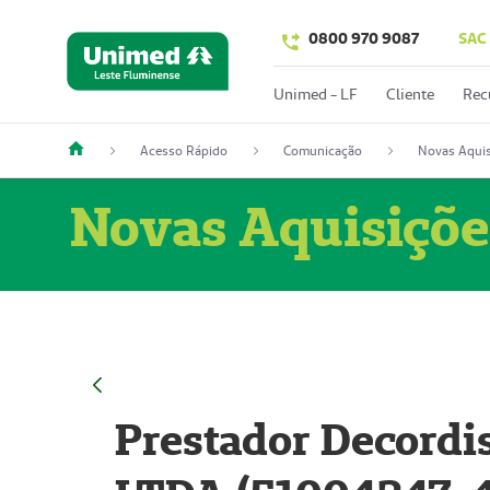
0800 970 9087
SAC
Unimed - LF
Cliente
Rec
Acesso Rápido
Comunicação
Novas Aquis
Novas Aquisiçõe
Prestador Decordi