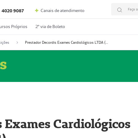
Faça s
Canais de atendimento
4020 9087
ursos Próprios
2º via de Boleto
ições
Prestador Decordis Exames Cardiológicos LTDA (51004347-4)
s
s Exames Cardiológicos