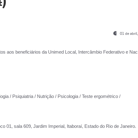
)
01 de abri
os aos beneficiários da
Unimed Local, Intercâmbio Federativo e Naci
gia / Psiquiatria / Nutrição / Psicologia / Teste ergométrico /
co 01, sala 609, Jardim Imperial, Itaboraí, Estado do Rio de Janeiro.