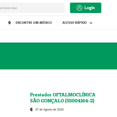
Login
ua busca aqui
ENCONTRE UM MÉDICO
ACESSO RÁPIDO
Prestador OFTALMOCLÍNICA
SÃO GONÇALO (55004164-2)
07 de Agosto de 2020