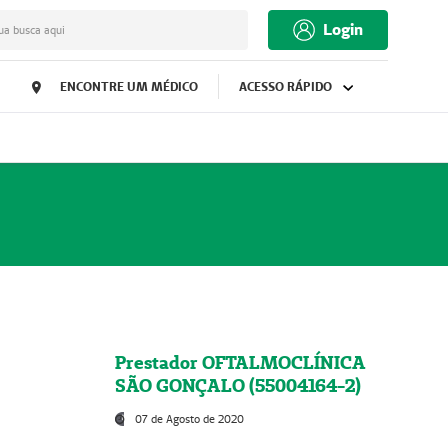
Login
ua busca aqui
ENCONTRE UM MÉDICO
ACESSO RÁPIDO
Prestador OFTALMOCLÍNICA
SÃO GONÇALO (55004164-2)
07 de Agosto de 2020