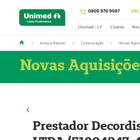
0800 970 9087
SAC
Unimed - LF
Cliente
Rec
Acesso Rápido
Comunicação
Novas Aquis
Novas Aquisiçõe
Prestador Decordi