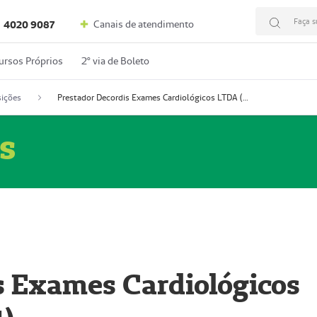
Faça s
Canais de atendimento
4020 9087
ursos Próprios
2º via de Boleto
ições
Prestador Decordis Exames Cardiológicos LTDA (51004347-4)
s
s Exames Cardiológicos