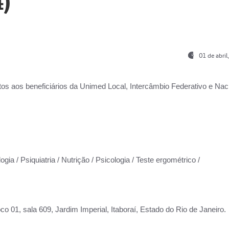
)
01 de abri
os aos beneficiários da
Unimed Local, Intercâmbio Federativo e Naci
gia / Psiquiatria / Nutrição / Psicologia / Teste ergométrico /
co 01, sala 609, Jardim Imperial, Itaboraí, Estado do Rio de Janeiro.