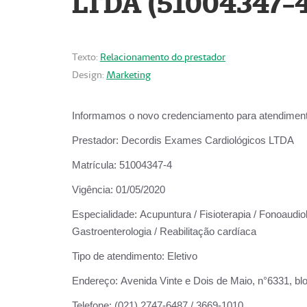
LTDA (51004347-4
Texto:
Relacionamento do prestador
Design:
Marketing
Informamos o novo credenciamento para atendiment
Prestador:
Decordis Exames Cardiológicos LTDA
Matrícula:
51004347-4
Vigência:
01/05/2020
Especialidade:
Acupuntura / Fisioterapia / Fonoaudiolo
Gastroenterologia / Reabilitação cardíaca
Tipo de atendimento:
Eletivo
Endereço:
Avenida Vinte e Dois de Maio, n°6331, blo
Telefone:
(021) 2747-6487 / 3669-1010