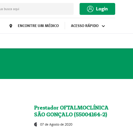
Login
ua busca aqui
ENCONTRE UM MÉDICO
ACESSO RÁPIDO
Prestador OFTALMOCLÍNICA
SÃO GONÇALO (55004164-2)
07 de Agosto de 2020