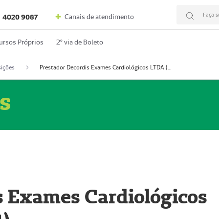
Faça s
Canais de atendimento
4020 9087
ursos Próprios
2º via de Boleto
ições
Prestador Decordis Exames Cardiológicos LTDA (51004347-4)
s
s Exames Cardiológicos