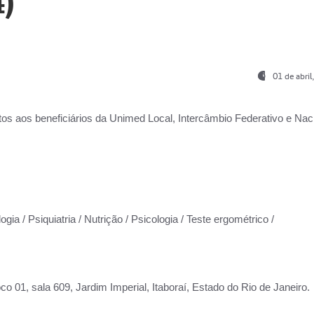
)
01 de abri
os aos beneficiários da
Unimed Local, Intercâmbio Federativo e Naci
gia / Psiquiatria / Nutrição / Psicologia / Teste ergométrico /
co 01, sala 609, Jardim Imperial, Itaboraí, Estado do Rio de Janeiro.