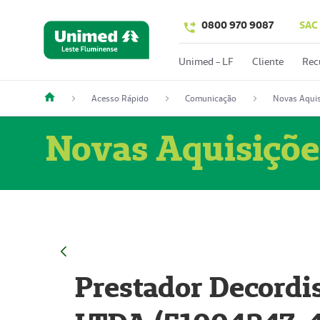
0800 970 9087
SAC
Unimed - LF
Cliente
Rec
Acesso Rápido
Comunicação
Novas Aquis
Novas Aquisiçõe
Prestador Decordi