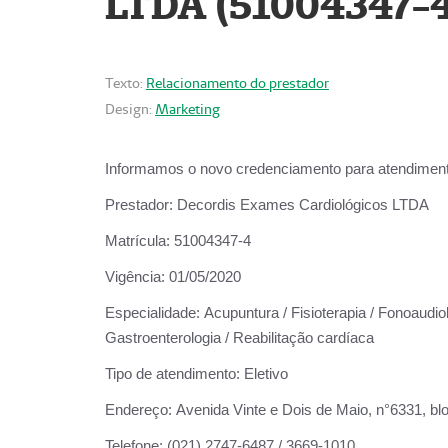
LTDA (51004347-4
Texto:
Relacionamento do prestador
Design:
Marketing
Informamos o novo credenciamento para atendiment
Prestador:
Decordis Exames Cardiológicos LTDA
Matrícula:
51004347-4
Vigência:
01/05/2020
Especialidade:
Acupuntura / Fisioterapia / Fonoaudiolo
Gastroenterologia / Reabilitação cardíaca
Tipo de atendimento:
Eletivo
Endereço:
Avenida Vinte e Dois de Maio, n°6331, blo
Telefone:
(021) 2747-6487 / 3669-1010