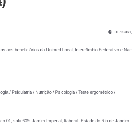
)
01 de abri
os aos beneficiários da
Unimed Local, Intercâmbio Federativo e Naci
gia / Psiquiatria / Nutrição / Psicologia / Teste ergométrico /
co 01, sala 609, Jardim Imperial, Itaboraí, Estado do Rio de Janeiro.