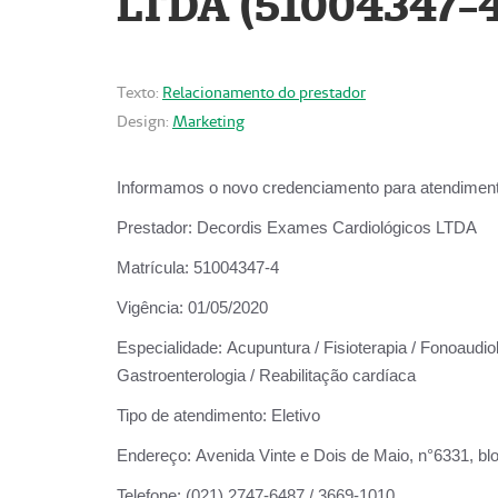
LTDA (51004347-4
Texto:
Relacionamento do prestador
Design:
Marketing
Informamos o novo credenciamento para atendiment
Prestador:
Decordis Exames Cardiológicos LTDA
Matrícula:
51004347-4
Vigência:
01/05/2020
Especialidade:
Acupuntura / Fisioterapia / Fonoaudiolo
Gastroenterologia / Reabilitação cardíaca
Tipo de atendimento:
Eletivo
Endereço:
Avenida Vinte e Dois de Maio, n°6331, blo
Telefone:
(021) 2747-6487 / 3669-1010