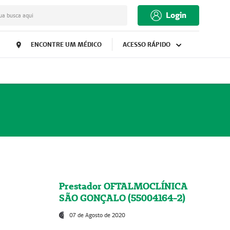
Login
ua busca aqui
ENCONTRE UM MÉDICO
ACESSO RÁPIDO
Prestador OFTALMOCLÍNICA
SÃO GONÇALO (55004164-2)
07 de Agosto de 2020