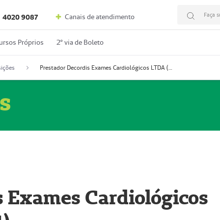
Faça s
Canais de atendimento
4020 9087
ursos Próprios
2º via de Boleto
ições
Prestador Decordis Exames Cardiológicos LTDA (51004347-4)
s
s Exames Cardiológicos