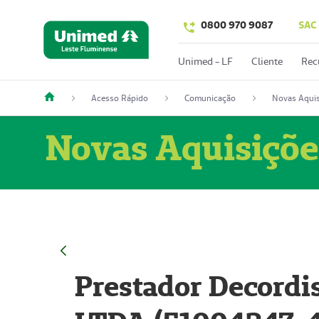
0800 970 9087
SAC
Unimed - LF
Cliente
Rec
Acesso Rápido
Comunicação
Novas Aquis
Novas Aquisiçõe
Prestador Decordi