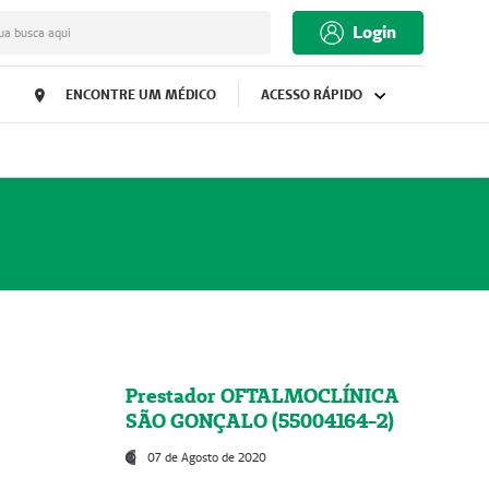
Login
ua busca aqui
ENCONTRE UM MÉDICO
ACESSO RÁPIDO
Prestador OFTALMOCLÍNICA
SÃO GONÇALO (55004164-2)
07 de Agosto de 2020