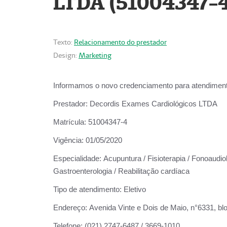
LTDA (51004347-4
Texto:
Relacionamento do prestador
Design:
Marketing
Informamos o novo credenciamento para atendiment
Prestador:
Decordis Exames Cardiológicos LTDA
Matrícula:
51004347-4
Vigência:
01/05/2020
Especialidade:
Acupuntura / Fisioterapia / Fonoaudiolo
Gastroenterologia / Reabilitação cardíaca
Tipo de atendimento:
Eletivo
Endereço:
Avenida Vinte e Dois de Maio, n°6331, blo
Telefone:
(021) 2747-6487 / 3669-1010