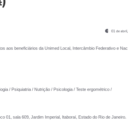
)
01 de abri
os aos beneficiários da
Unimed Local, Intercâmbio Federativo e Naci
gia / Psiquiatria / Nutrição / Psicologia / Teste ergométrico /
co 01, sala 609, Jardim Imperial, Itaboraí, Estado do Rio de Janeiro.