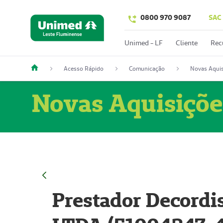
0800 970 9087
SAC
Unimed - LF
Cliente
Rec
Acesso Rápido
Comunicação
Novas Aquis
Novas Aquisiçõe
Prestador Decordi