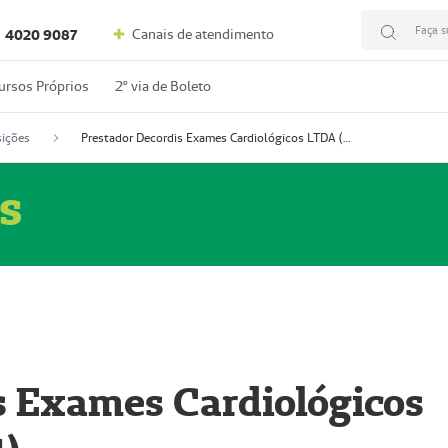
Faça s
Canais de atendimento
4020 9087
ursos Próprios
2º via de Boleto
ições
Prestador Decordis Exames Cardiológicos LTDA (51004347-4)
s
s Exames Cardiológicos