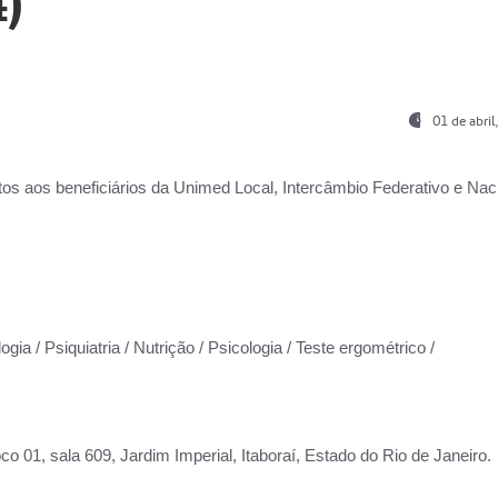
)
01 de abri
os aos beneficiários da
Unimed Local, Intercâmbio Federativo e Naci
gia / Psiquiatria / Nutrição / Psicologia / Teste ergométrico /
co 01, sala 609, Jardim Imperial, Itaboraí, Estado do Rio de Janeiro.