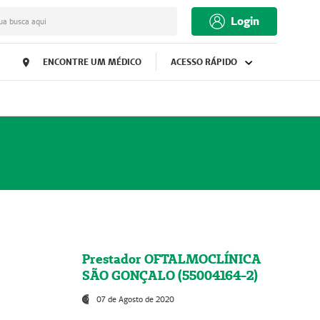
Login
ua busca aqui
ENCONTRE UM MÉDICO
ACESSO RÁPIDO
Prestador OFTALMOCLÍNICA
SÃO GONÇALO (55004164-2)
07 de Agosto de 2020