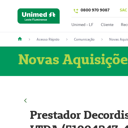
0800 970 9087
SAC
Unimed - LF
Cliente
Rec
Acesso Rápido
Comunicação
Novas Aquis
Novas Aquisiçõe
Prestador Decordi