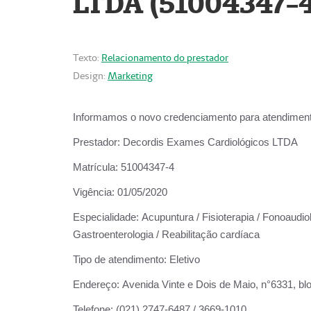
LTDA (51004347-4
Texto:
Relacionamento do prestador
Design:
Marketing
Informamos o novo credenciamento para atendiment
Prestador:
Decordis Exames Cardiológicos LTDA
Matrícula:
51004347-4
Vigência:
01/05/2020
Especialidade:
Acupuntura / Fisioterapia / Fonoaudiolo
Gastroenterologia / Reabilitação cardíaca
Tipo de atendimento:
Eletivo
Endereço:
Avenida Vinte e Dois de Maio, n°6331, blo
Telefone:
(021) 2747-6487 / 3669-1010