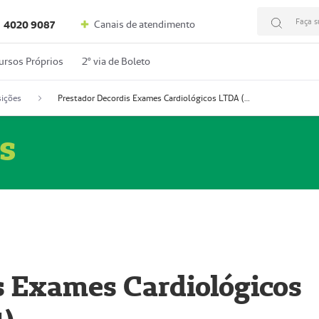
Faça s
Canais de atendimento
4020 9087
ursos Próprios
2º via de Boleto
ições
Prestador Decordis Exames Cardiológicos LTDA (51004347-4)
s
s Exames Cardiológicos