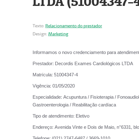
LTDA (51004347-4
Texto:
Relacionamento do prestador
Design:
Marketing
Informamos o novo credenciamento para atendiment
Prestador:
Decordis Exames Cardiológicos LTDA
Matrícula:
51004347-4
Vigência:
01/05/2020
Especialidade:
Acupuntura / Fisioterapia / Fonoaudiolo
Gastroenterologia / Reabilitação cardíaca
Tipo de atendimento:
Eletivo
Endereço:
Avenida Vinte e Dois de Maio, n°6331, blo
Telefone:
(021) 2747-6487 / 3669-1010