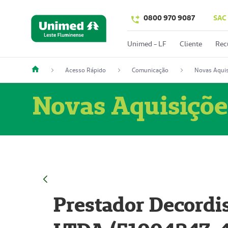
0800 970 9087
SAC
Unimed - LF
Cliente
Rec
Acesso Rápido
Comunicação
Novas Aquis
Novas Aquisiçõe
Prestador Decordi