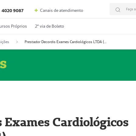
Faça s
Canais de atendimento
4020 9087
ursos Próprios
2º via de Boleto
ições
Prestador Decordis Exames Cardiológicos LTDA (51004347-4)
s
s Exames Cardiológicos