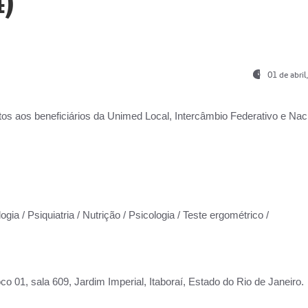
)
01 de abri
os aos beneficiários da
Unimed Local, Intercâmbio Federativo e Naci
gia / Psiquiatria / Nutrição / Psicologia / Teste ergométrico /
co 01, sala 609, Jardim Imperial, Itaboraí, Estado do Rio de Janeiro.