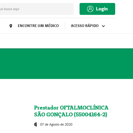
Login
ua busca aqui
ENCONTRE UM MÉDICO
ACESSO RÁPIDO
Prestador OFTALMOCLÍNICA
SÃO GONÇALO (55004164-2)
07 de Agosto de 2020