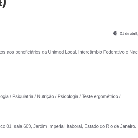
)
01 de abri
os aos beneficiários da
Unimed Local, Intercâmbio Federativo e Naci
gia / Psiquiatria / Nutrição / Psicologia / Teste ergométrico /
co 01, sala 609, Jardim Imperial, Itaboraí, Estado do Rio de Janeiro.