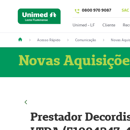
0800 970 9087
SAC
Unimed - LF
Cliente
Rec
Acesso Rápido
Comunicação
Novas Aquis
Novas Aquisiçõe
Prestador Decordi