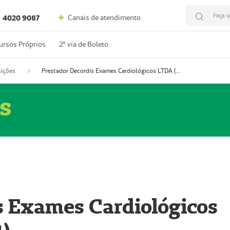
Faça s
Canais de atendimento
4020 9087
ursos Próprios
2º via de Boleto
ições
Prestador Decordis Exames Cardiológicos LTDA (51004347-4)
s
s Exames Cardiológicos