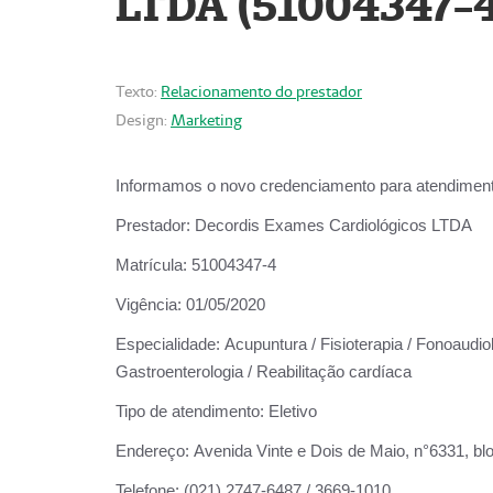
LTDA (51004347-4
Texto:
Relacionamento do prestador
Design:
Marketing
Informamos o novo credenciamento para atendiment
Prestador:
Decordis Exames Cardiológicos LTDA
Matrícula:
51004347-4
Vigência:
01/05/2020
Especialidade:
Acupuntura / Fisioterapia / Fonoaudiolo
Gastroenterologia / Reabilitação cardíaca
Tipo de atendimento:
Eletivo
Endereço:
Avenida Vinte e Dois de Maio, n°6331, blo
Telefone:
(021) 2747-6487 / 3669-1010