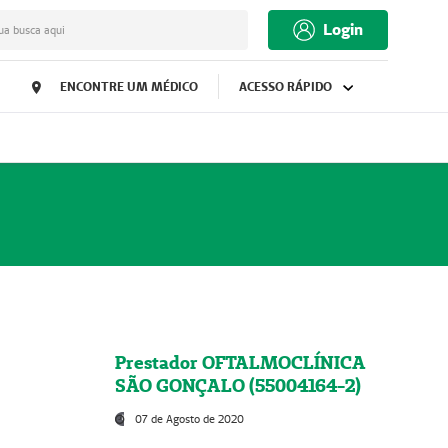
Login
ua busca aqui
ENCONTRE UM MÉDICO
ACESSO RÁPIDO
Prestador OFTALMOCLÍNICA
SÃO GONÇALO (55004164-2)
07 de Agosto de 2020