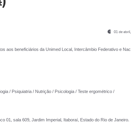
)
01 de abri
os aos beneficiários da
Unimed Local, Intercâmbio Federativo e Naci
gia / Psiquiatria / Nutrição / Psicologia / Teste ergométrico /
co 01, sala 609, Jardim Imperial, Itaboraí, Estado do Rio de Janeiro.