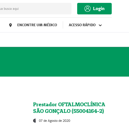
Login
ua busca aqui
ENCONTRE UM MÉDICO
ACESSO RÁPIDO
Prestador OFTALMOCLÍNICA
SÃO GONÇALO (55004164-2)
07 de Agosto de 2020