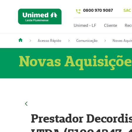
0800 970 9087
SAC
Unimed - LF
Cliente
Rec
Acesso Rápido
Comunicação
Novas Aquis
Novas Aquisiçõe
Prestador Decordi