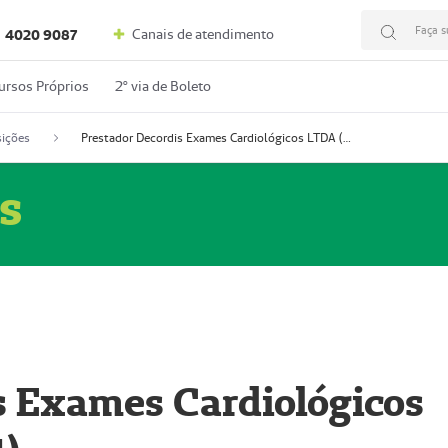
Faça s
Canais de atendimento
4020 9087
ursos Próprios
2º via de Boleto
ições
Prestador Decordis Exames Cardiológicos LTDA (51004347-4)
s
s Exames Cardiológicos