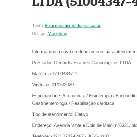
LTDA (51004347-4
Texto:
Relacionamento do prestador
Design:
Marketing
Informamos o novo credenciamento para atendiment
Prestador:
Decordis Exames Cardiológicos LTDA
Matrícula:
51004347-4
Vigência:
01/05/2020
Especialidade:
Acupuntura / Fisioterapia / Fonoaudiolo
Gastroenterologia / Reabilitação cardíaca
Tipo de atendimento:
Eletivo
Endereço:
Avenida Vinte e Dois de Maio, n°6331, blo
Telefone:
(021) 2747-6487 / 3669-1010