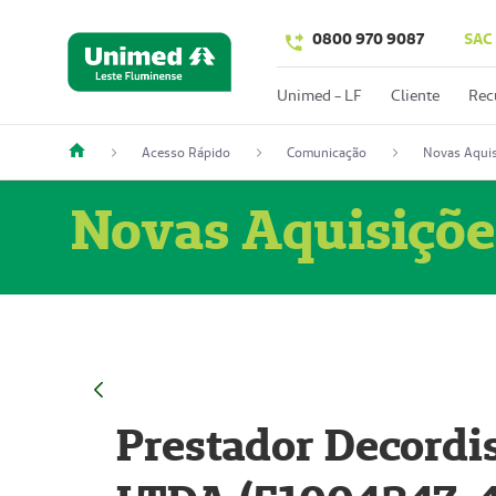
0800 970 9087
SAC
Unimed - LF
Cliente
Rec
Acesso Rápido
Comunicação
Novas Aquis
Novas Aquisiçõe
Prestador Decordi