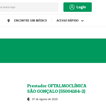
Login
ua busca aqui
ENCONTRE UM MÉDICO
ACESSO RÁPIDO
Prestador OFTALMOCLÍNICA
SÃO GONÇALO (55004164-2)
07 de Agosto de 2020