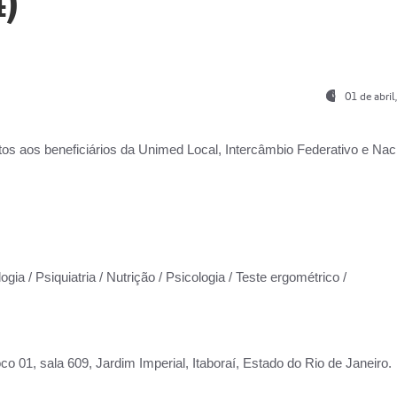
)
01 de abri
os aos beneficiários da
Unimed Local, Intercâmbio Federativo e Naci
gia / Psiquiatria / Nutrição / Psicologia / Teste ergométrico /
co 01, sala 609, Jardim Imperial, Itaboraí, Estado do Rio de Janeiro.