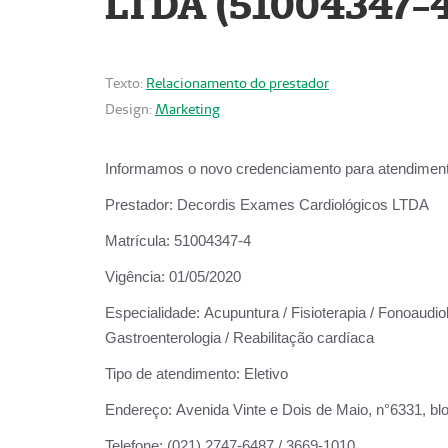
LTDA (51004347-4
Texto:
Relacionamento do prestador
Design:
Marketing
Informamos o novo credenciamento para atendiment
Prestador:
Decordis Exames Cardiológicos LTDA
Matrícula:
51004347-4
Vigência:
01/05/2020
Especialidade:
Acupuntura / Fisioterapia / Fonoaudiolo
Gastroenterologia / Reabilitação cardíaca
Tipo de atendimento:
Eletivo
Endereço:
Avenida Vinte e Dois de Maio, n°6331, blo
Telefone:
(021) 2747-6487 / 3669-1010