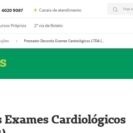
Faça s
Canais de atendimento
4020 9087
ursos Próprios
2º via de Boleto
ições
Prestador Decordis Exames Cardiológicos LTDA (51004347-4)
s
s Exames Cardiológicos