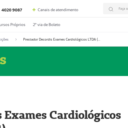
Faça s
Canais de atendimento
4020 9087
ursos Próprios
2º via de Boleto
ições
Prestador Decordis Exames Cardiológicos LTDA (51004347-4)
s
s Exames Cardiológicos