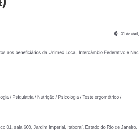
)
01 de abri
os aos beneficiários da
Unimed Local, Intercâmbio Federativo e Naci
gia / Psiquiatria / Nutrição / Psicologia / Teste ergométrico /
co 01, sala 609, Jardim Imperial, Itaboraí, Estado do Rio de Janeiro.