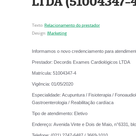
LTDA (51004347-4
Texto:
Relacionamento do prestador
Design:
Marketing
Informamos o novo credenciamento para atendiment
Prestador:
Decordis Exames Cardiológicos LTDA
Matrícula:
51004347-4
Vigência:
01/05/2020
Especialidade:
Acupuntura / Fisioterapia / Fonoaudiolo
Gastroenterologia / Reabilitação cardíaca
Tipo de atendimento:
Eletivo
Endereço:
Avenida Vinte e Dois de Maio, n°6331, blo
Telefone:
(021) 2747-6487 / 3669-1010