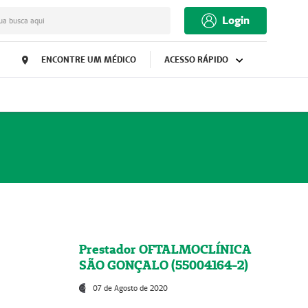
Login
ua busca aqui
ENCONTRE UM MÉDICO
ACESSO RÁPIDO
Prestador OFTALMOCLÍNICA
SÃO GONÇALO (55004164-2)
07 de Agosto de 2020