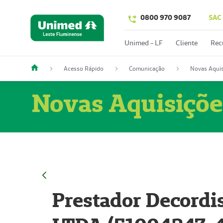
0800 970 9087
SAC
Unimed - LF
Cliente
Rec
Acesso Rápido
Comunicação
Novas Aquis
Novas Aquisiçõe
Prestador Decordi